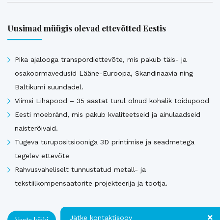
Uusimad müügis olevad ettevõtted Eestis
Pika ajalooga transpordiettevõte, mis pakub täis- ja
osakoormavedusid Lääne-Euroopa, Skandinaavia ning
Baltikumi suundadel.
Viimsi Lihapood – 35 aastat turul olnud kohalik toidupood
Eesti moebränd, mis pakub kvaliteetseid ja ainulaadseid
naisterõivaid.
Tugeva turupositsiooniga 3D printimise ja seadmetega
tegelev ettevõte
Rahvusvaheliselt tunnustatud metall- ja
tekstiilkompensaatorite projekteerija ja tootja.
Jätke kontaktisoov