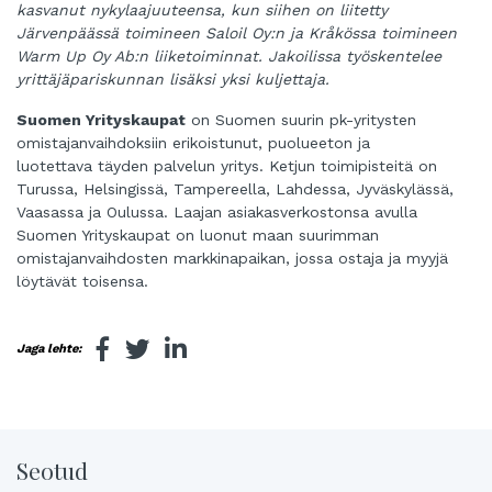
kasvanut nykylaajuuteensa, kun siihen on liitetty
Järvenpäässä toimineen Saloil Oy:n ja Kråkössa toimineen
Warm Up Oy Ab:n liiketoiminnat. Jakoilissa työskentelee
yrittäjäpariskunnan lisäksi yksi kuljettaja.
Suomen Yrityskaupat
on Suomen suurin pk-yritysten
omistajanvaihdoksiin erikoistunut, puolueeton ja
luotettava täyden palvelun yritys. Ketjun toimipisteitä on
Turussa, Helsingissä, Tampereella, Lahdessa, Jyväskylässä,
Vaasassa ja Oulussa. Laajan asiakasverkostonsa avulla
Suomen Yrityskaupat on luonut maan suurimman
omistajanvaihdosten
markkinapaikan, jossa ostaja ja myyjä
löytävät toisensa.
Jaga lehte:
Seotud