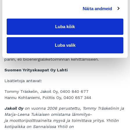
pääkaupunkiseudun ja Keski-Uudenmaan toiminnat jatkuisivat
Näita andmeid
mahdollisimman hyvin muuttumattomina. Myös tilausten
vastaanotto tulee toistaiseksi säilymään entisellään,
Marja-
Leena Tukiaisen
hoitamana.
Luba kõik
Yrityskauppa mahdollisti
Jakoil Oy:n
liiketoiminnan edelleen
kehittymisen aikaisempaa suuremman toimijan omistuksessa.
Luba valik
Samalla se loi myyjäyrittäjälle mahdollisuuden
siirtyä toiveittensa mukaisesti uuden kiinnostuksen kohteen
pariin, eli bioenergialiiketoiminnan kehittämiseen.
Suomen Yrityskaupat Oy Lahti
Lisätietoja antavat:
Tommy Träskelin, Jakoil Oy, 0400 840 677
Hannu Kohtaniemi, Polttis Oy, 0400 657 344
Jakoil Oy
on vuonna 2006 perustettu, Tommy Träskelinin ja
Marja-Leena Tukiaisen omistama lämmitys-
ja moottoripolttoaineita myyvä ja toimittava yritys. Yhtiön
kotipaikka on Sannaisissa Yhtiö on