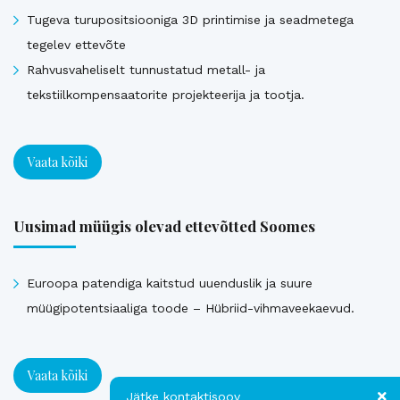
Tugeva turupositsiooniga 3D printimise ja seadmetega
tegelev ettevõte
Rahvusvaheliselt tunnustatud metall- ja
tekstiilkompensaatorite projekteerija ja tootja.
Vaata kõiki
Uusimad müügis olevad ettevõtted Soomes
Euroopa patendiga kaitstud uuenduslik ja suure
müügipotentsiaaliga toode – Hübriid-vihmaveekaevud.
Vaata kõiki
Jätke kontaktisoov