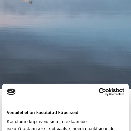
23.1.2020
JALASTARVIKE OY:LLE UUDET
Veebilehel on kasutatud küpsiseid.
OMISTAJAT
Kasutame küpsiseid sisu ja reklaamide
isikupärastamiseks, sotsiaalse meedia funktsioonide