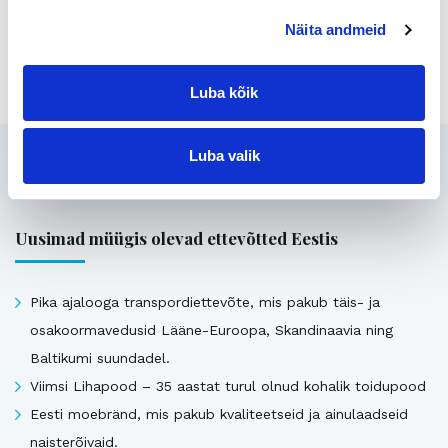
Näita andmeid
Jaga lehte:
Luba kõik
Luba valik
Seotud
Uusimad müügis olevad ettevõtted Eestis
Pika ajalooga transpordiettevõte, mis pakub täis- ja
osakoormavedusid Lääne-Euroopa, Skandinaavia ning
Baltikumi suundadel.
Viimsi Lihapood – 35 aastat turul olnud kohalik toidupood
Eesti moebränd, mis pakub kvaliteetseid ja ainulaadseid
naisterõivaid.