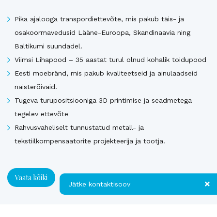
Pika ajalooga transpordiettevõte, mis pakub täis- ja
osakoormavedusid Lääne-Euroopa, Skandinaavia ning
Baltikumi suundadel.
Viimsi Lihapood – 35 aastat turul olnud kohalik toidupood
Eesti moebränd, mis pakub kvaliteetseid ja ainulaadseid
naisterõivaid.
Tugeva turupositsiooniga 3D printimise ja seadmetega
tegelev ettevõte
Rahvusvaheliselt tunnustatud metall- ja
tekstiilkompensaatorite projekteerija ja tootja.
Vaata kõiki
Jätke kontaktisoov
Uusimad müügis olevad ettevõtted Soomes
Jätke kontaktisoov