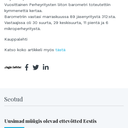
Vuosittainen Perheyritysten liiton barometri toteutettiin
kymmenettä kertaa.
Barometriin vastasi marraskuussa 89 jäsenyritystä 312:sta.
Vastaajissa oli 30 suurta, 29 keskisuurta, 11 pientä ja 6
mikroperheyritystä.
Kauppalehti
Katso koko artikkeli myös
tästä
Jaga lehte:
Seotud
Uusimad müügis olevad ettevõtted Eestis