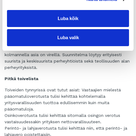
mitä pienempi perheyritys oli kooltaan.
Muiden palveluiden perheyrityksissä omistuksen
sukupolvenvaihdos oli ajankohtaisempi kuin teollisuuden ja
Luba kõik
kaupan alan perheyrityksissä
Verotus säilyi edelleen sukupolvenvaihdoksen suurimpana
haasteena yhdessä vaihdoksen rahoittamisen kanssa.
Luba valik
Sukupolvenvaihdossuunnitelma on joka neljännellä
perheyrityksellä. Suunnitelmaa ei ole lähes puolella. Joka
kolmannella asia on vireillä. Suunnitelma löytyy erityisesti
suurista ja keskisuurista perheyhtiöistä sekä teollisuuden alan
perheyrityksistä.
Pitkä toivelista
Toiveiden tynnyrissä ovat tutut asiat: Vastaajien mielestä
pääomatuloverotusta tulisi kehittää kohtelemalla
yritysvarallisuuden tuottoa edullisemmin kuin muita
pääomatuloja.
Osinkoverotusta tulisi kehittää sitomalla osingon verotus
vastaisuudessakin yrityksen nettovarallisuuteen.
Perintö- ja lahjaverotusta tulisi kehittää niin, että perintö- ja
lahjavero poistettaisiin.