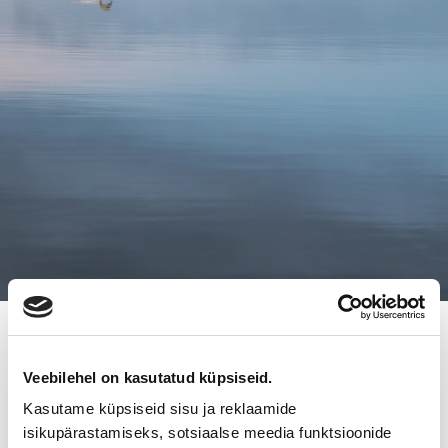
2.3.2014
JYVÄSKYLÄN KIRRIN
Veebilehel on kasutatud küpsiseid.
Kasutame küpsiseid sisu ja reklaamide
TALOUSTALOON UUDET
isikupärastamiseks, sotsiaalse meedia funktsioonide