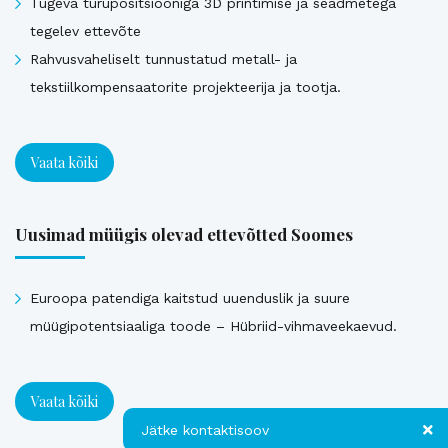
Tugeva turupositsiooniga 3D printimise ja seadmetega
tegelev ettevõte
Rahvusvaheliselt tunnustatud metall- ja
tekstiilkompensaatorite projekteerija ja tootja.
Vaata kõiki
Uusimad müügis olevad ettevõtted Soomes
Euroopa patendiga kaitstud uuenduslik ja suure
müügipotentsiaaliga toode – Hübriid-vihmaveekaevud.
Vaata kõiki
Jätke kontaktisoov