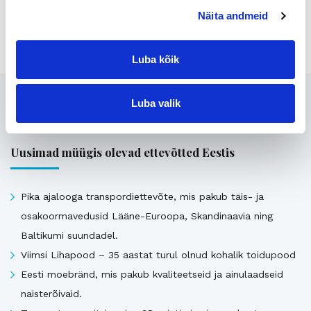
Näita andmeid
Jaga lehte:
Luba kõik
Seotud
Luba valik
Uusimad müügis olevad ettevõtted Eestis
Pika ajalooga transpordiettevõte, mis pakub täis- ja
osakoormavedusid Lääne-Euroopa, Skandinaavia ning
Baltikumi suundadel.
Viimsi Lihapood – 35 aastat turul olnud kohalik toidupood
Eesti moebränd, mis pakub kvaliteetseid ja ainulaadseid
naisterõivaid.