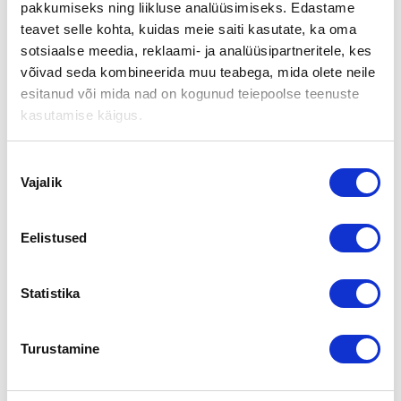
YRITTÄJÄT
pakkumiseks ning liikluse analüüsimiseks. Edastame
teavet selle kohta, kuidas meie saiti kasutate, ka oma
sotsiaalse meedia, reklaami- ja analüüsipartneritele, kes
Jyväskylän Kirrissä toimivan
Taloustalon
uusina yrittäjinä
võivad seda kombineerida muu teabega, mida olete neile
ovat 1.3.2014 aloittaneet
Sari ja Petri Honkanen
. Taloustalon
esitanud või mida nad on kogunud teiepoolse teenuste
Kirrin yksikköä
27 vuotta pyörittänyt
Merkintalo Oy
jatkaa
kasutamise käigus.
Taloustalo
-liiketoimintaa muissa yksiköissään
Keljonkeskuksessa sekä Keuruulla.
Nõusoleku
Lisätietoja:
Vajalik
valik
Taloustalo Kirri
Sari Honkanen 040 575 0552
Eelistused
Merkintalo Oy / Taloustalo Keljonkeskus ja Keuruu
Erkki Yrjönen 0400 653 752
Statistika
Kaupan välitti Suomen Yrityskaupat.
Aluejohtaja Jan von Bonsdorff
Turustamine
Suomen Yrityskaupat Oy
puh.
040 742 3572,
jan.vb@yrityskaupat.net