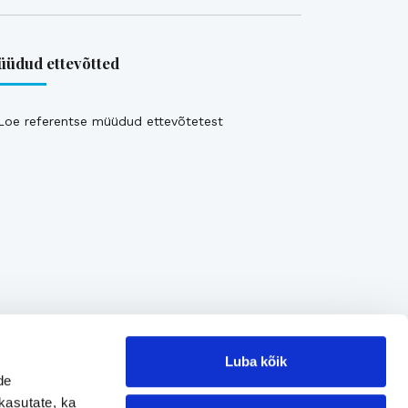
üdud ettevõtted
Loe referentse müüdud ettevõtetest
Luba kõik
de
kasutate, ka