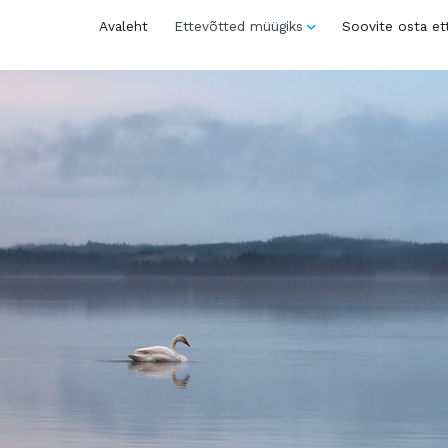
Avaleht
Ettevõtted müügiks
Soovite osta et