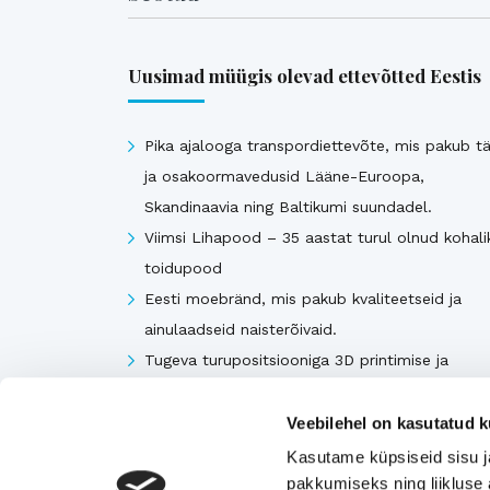
Uusimad müügis olevad ettevõtted Eestis
Pika ajalooga transpordiettevõte, mis pakub tä
ja osakoormavedusid Lääne-Euroopa,
Skandinaavia ning Baltikumi suundadel.
Viimsi Lihapood – 35 aastat turul olnud kohali
toidupood
Eesti moebränd, mis pakub kvaliteetseid ja
ainulaadseid naisterõivaid.
Tugeva turupositsiooniga 3D printimise ja
seadmetega tegelev ettevõte
Rahvusvaheliselt tunnustatud metall- ja
Veebilehel on kasutatud k
tekstiilkompensaatorite projekteerija ja tootja.
Kasutame küpsiseid sisu j
pakkumiseks ning liikluse 