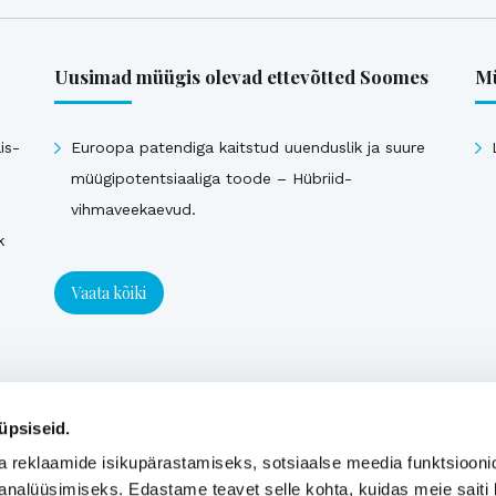
Uusimad müügis olevad ettevõtted Soomes
Mü
is-
Euroopa patendiga kaitstud uuenduslik ja suure
müügipotentsiaaliga toode – Hübriid-
vihmaveekaevud.
k
Vaata kõiki
üpsiseid.
a reklaamide isikupärastamiseks, sotsiaalse meedia funktsiooni
analüüsimiseks. Edastame teavet selle kohta, kuidas meie saiti 