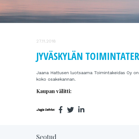
27.11.2018
JYVÄSKYLÄN TOIMINTATER
Jaana Hattusen luotsaama Toimintakeidas Oy on 
koko osakekannan.
Kaupan välitti:
Jaga lehte:
Seotud