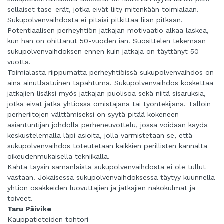
sellaiset tase-erät, jotka eivät liity mitenkään toimialaan.
Sukupolvenvaihdosta ei pitäisi pitkittää liian pitkään.
Potentiaalisen perheyhtiön jatkajan motivaatio alkaa laskea,
kun hän on ohittanut 50-vuoden iän. Suosittelen tekemään
sukupolvenvaihdoksen ennen kuin jatkaja on täyttänyt 50
vuotta.
Toimialasta riippumatta perheyhtiöissä sukupolvenvaihdos on
aina ainutlaatuinen tapahtuma. Sukupolvenvaihdos koskettaa
jatkajien lisäksi myös jatkajan puolisoa sekä niitä sisaruksia,
jotka eivät jatka yhtiössä omistajana tai työntekijänä. Tällöin
perheriitojen välttämiseksi on syytä pitää kokeneen
asiantuntijan johdolla perheneuvottelu, jossa voidaan käydä
keskustelemalla läpi asioita, jolla varmistetaan se, että
sukupolvenvaihdos toteutetaan kaikkien perillisten kannalta
oikeudenmukaisella tekniikalla.
Kahta täysin samanlaista sukupolvenvaihdosta ei ole tullut
vastaan. Jokaisessa sukupolvenvaihdoksessa täytyy kuunnella
yhtiön osakkeiden luovuttajien ja jatkajien näkökulmat ja
toiveet.
Taru Päivike
Kauppatieteiden tohtori