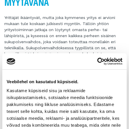
MYYTÄVÄNÄ
Yrittäjät ikääntyvät, mutta joka kymmenes yritys ei arvioni
mukaan tule koskaan julkisesti myyntiin. Tällöin yhtiön
yritystoiminnan jatkaja on löytynyt omasta perhe- tai
lähipiiristä, ja kyseessä on ennen kaikkea perheen sisäinen
sukupolvenvaihdos, joka voidaan toteuttaa monellakin eri
tekniikalla. Sukupolvenvaihdoksessa tyypillistä on se, että
luopujilla ei tärkeimpänä asiana ole saada korkeinta
myyntihintaa osakkeiden luovutuksesta, vaan moni etsii
verotuksellisesti optimistisinta ratkaisua. Moni ensimmäisen
polven yrittäjä toivoo vilpittömästi, että yrityksen toiminta
jatkuu toisessa polvessa.
Veebilehel on kasutatud küpsiseid.
Sukupolvenvaihdos luopujalta (luonnollinen henkilö) voidaan
toteuttaa osakekauppana luopujan perilliselle (luonnollisille
Kasutame küpsiseid sisu ja reklaamide
henkilöille), mikäli jatkaja haluaa säilyttää perinteikkään Y-
isikupärastamiseks, sotsiaalse meedia funktsioonide
tunnuksen. Tässä vaihtoehdossa luopuja voi saada TVL 48.3
pakkumiseks ning liikluse analüüsimiseks. Edastame
§:n mukaisia sukupolvenvaihdokseen huojennuksia. Se
teavet selle kohta, kuidas meie saiti kasutate, ka oma
tarkoittaa sitä, että luopuja ei maksa lainkaan
sotsiaalse meedia, reklaami- ja analüüsipartneritele, kes
luovutusvoittoveroa verottajalle, jos jatkajana on oma
võivad seda kombineerida muu teabega, mida olete neile
rintaperillinen, vähintään 10 % osuus yhtiöstä luovutetaan