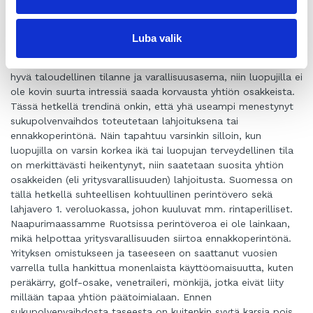
puuttua omaa pääomaa tai rahoittajalle tarvittavia vakuuksia,
jolla voisi saada pankkilainaa tai Finnveran yrittäjälainaa. Olen
ollut mukana monessa sukupolvenvaihdoksessa, jossa
Luba valik
sukupolvenvaihdos on toteutettu osakkeiden lahjoituksena tai
ennakkoperintönä. Varsinkin silloin, kun luopujilla on erittäin
hyvä taloudellinen tilanne ja varallisuusasema, niin luopujilla ei
ole kovin suurta intressiä saada korvausta yhtiön osakkeista.
Tässä hetkellä trendinä onkin, että yhä useampi menestynyt
sukupolvenvaihdos toteutetaan lahjoituksena tai
ennakkoperintönä. Näin tapahtuu varsinkin silloin, kun
luopujilla on varsin korkea ikä tai luopujan terveydellinen tila
on merkittävästi heikentynyt, niin saatetaan suosita yhtiön
osakkeiden (eli yritysvarallisuuden) lahjoitusta. Suomessa on
tällä hetkellä suhteellisen kohtuullinen perintövero sekä
lahjavero 1. veroluokassa, johon kuuluvat mm. rintaperilliset.
Naapurimaassamme Ruotsissa perintöveroa ei ole lainkaan,
mikä helpottaa yritysvarallisuuden siirtoa ennakkoperintönä.
Yrityksen omistukseen ja taseeseen on saattanut vuosien
varrella tulla hankittua monenlaista käyttöomaisuutta, kuten
peräkärry, golf-osake, venetraileri, mönkijä, jotka eivät liity
millään tapaa yhtiön päätoimialaan. Ennen
sukupolvenvaihdosta taseesta on kuitenkin syytä karsia pois