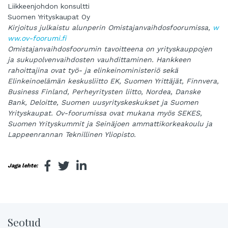
Liikkeenjohdon konsultti
Suomen Yrityskaupat Oy
Kirjoitus julkaistu alunperin Omistajanvaihdosfoorumissa,
w
ww.ov-foorumi.fi
Omistajanvaihdosfoorumin tavoitteena on yrityskauppojen
ja sukupolvenvaihdosten vauhdittaminen. Hankkeen
rahoittajina ovat työ- ja elinkeinoministeriö sekä
Elinkeinoelämän keskusliitto EK, Suomen Yrittäjät, Finnvera,
Business Finland, Perheyritysten liitto, Nordea, Danske
Bank, Deloitte, Suomen uusyrityskeskukset ja Suomen
Yrityskaupat. Ov-foorumissa ovat mukana myös SEKES,
Suomen Yrityskummit ja Seinäjoen ammattikorkeakoulu ja
Lappeenrannan Teknillinen Yliopisto.
Jaga lehte:
Seotud