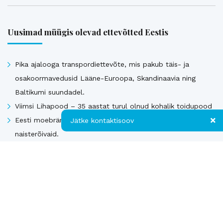
Uusimad müügis olevad ettevõtted Eestis
Pika ajalooga transpordiettevõte, mis pakub täis- ja
osakoormavedusid Lääne-Euroopa, Skandinaavia ning
Baltikumi suundadel.
Viimsi Lihapood – 35 aastat turul olnud kohalik toidupood
Eesti moebränd, mis pakub kvaliteetseid ja ainulaadseid
Jätke kontaktisoov
naisterõivaid.
Tugeva turupositsiooniga 3D printimise ja seadmetega
Jätke kontaktisoov
tegelev ettevõte
Jätke oma telefoninumber või e-posti
Rahvusvaheliselt tunnustatud metall- ja
aadress ning me võtame teiega ühendust!
tekstiilkompensaatorite projekteerija ja tootja.
Kontakt
Telefon