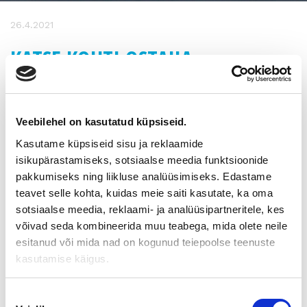
26.4.2021
KATSE KOHTI OSTAJIA –
TARVITSEMME UUSIA YRITTÄJIÄ
Tiedämme, että yrityskauppa on hyvä tapa ryhtyä yrittäjäksi.
Veebilehel on kasutatud küpsiseid.
Uusi yrittäjä pääsee heti vauhtiin, kun liiketoiminta, asiakkaat
Kasutame küpsiseid sisu ja reklaamide
ja osaava henkilöstö ovat jo valmiina. Aloittavan yrittäjän
isikupärastamiseks, sotsiaalse meedia funktsioonide
vinkkelistä yrityskauppa kuitenkin kantaa mukanaan turhaan
pakkumiseks ning liikluse analüüsimiseks. Edastame
raskaan prosessin mainetta.
teavet selle kohta, kuidas meie saiti kasutate, ka oma
Moni ajattelee, että yrityksen ostaminen on vaikeaa ja kallista.
sotsiaalse meedia, reklaami- ja analüüsipartneritele, kes
Tätä mystiikkaa omistajanvaihdos- ja yrityskauppatoimijoiden
võivad seda kombineerida muu teabega, mida olete neile
on syytä yhdessä määrätietoisesti purkaa. Meidän pitää
esitanud või mida nad on kogunud teiepoolse teenuste
vahvistaa viestiä ja viestintää ostajille.
kasutamise käigus.
Yrityksen ostaminen ei ole vaikeaa. Se vaatii vain
huolellisuutta ja asiantuntija-apua kannattaa käyttää.
Nõusoleku
Todennäköisesti ostaisit asuntosikin välittäjän kautta.