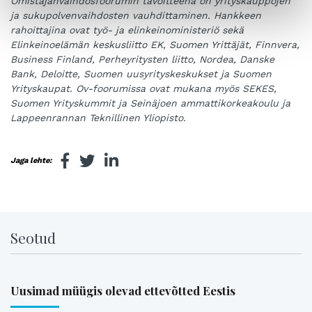
Omistajanvaihdosfoorumin tavoitteena on yrityskauppojen
ja sukupolvenvaihdosten vauhdittaminen. Hankkeen
rahoittajina ovat työ- ja elinkeinoministeriö sekä
Elinkeinoelämän keskusliitto EK, Suomen Yrittäjät, Finnvera,
Business Finland, Perheyritysten liitto, Nordea, Danske
Bank, Deloitte, Suomen uusyrityskeskukset ja Suomen
Yrityskaupat. Ov-foorumissa ovat mukana myös SEKES,
Suomen Yrityskummit ja Seinäjoen ammattikorkeakoulu ja
Lappeenrannan Teknillinen Yliopisto.
Jaga lehte:
Seotud
Uusimad müügis olevad ettevõtted Eestis