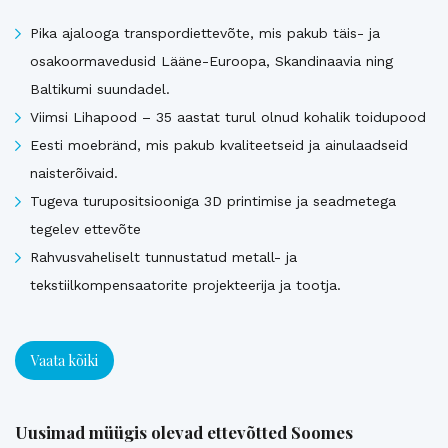
Pika ajalooga transpordiettevõte, mis pakub täis- ja
osakoormavedusid Lääne-Euroopa, Skandinaavia ning
Baltikumi suundadel.
Viimsi Lihapood – 35 aastat turul olnud kohalik toidupood
Eesti moebränd, mis pakub kvaliteetseid ja ainulaadseid
naisterõivaid.
Tugeva turupositsiooniga 3D printimise ja seadmetega
tegelev ettevõte
Rahvusvaheliselt tunnustatud metall- ja
tekstiilkompensaatorite projekteerija ja tootja.
Vaata kõiki
Uusimad müügis olevad ettevõtted Soomes