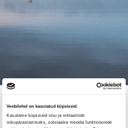
KAUPPALEHTI.FI:LLÄ YLI 600 000
Veebilehel on kasutatud küpsiseid.
LUKIJAA VIIKOSSA -SYK:N
Kasutame küpsiseid sisu ja reklaamide
ASIAKKAILLA SUURIN NÄKYVYYS
isikupärastamiseks, sotsiaalse meedia funktsioonide