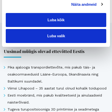
Näita andmeid
Jaga lehte:
Luba kõik
Seotud
Luba valik
Uusimad müügis olevad ettevõtted Eestis
Pika ajalooga transpordiettevõte, mis pakub täis- ja
osakoormavedusid Lääne-Euroopa, Skandinaavia ning
Baltikumi suundadel.
Viimsi Lihapood – 35 aastat turul olnud kohalik toidupood
Eesti moebränd, mis pakub kvaliteetseid ja ainulaadseid
naisterõivaid.
Tugeva turupositsiooniga 3D printimise ja seadmetega