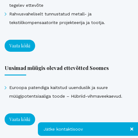
tegelev ettevõte
Rahvusvaheliselt tunnustatud metall- ja
tekstiilkompensaatorite projekteerija ja tootja.
Vaata kõiki
Uusimad müügis olevad ettevõtted Soomes
Euroopa patendiga kaitstud uuenduslik ja suure
müügipotentsiaaliga toode – Hübriid-vihmaveekaevud.
Vaata kõiki
Jätke kontaktisoov