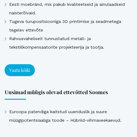
Eesti moebränd, mis pakub kvaliteetseid ja ainulaadseid
naisterõivaid.
Tugeva turupositsiooniga 3D printimise ja seadmetega
tegelev ettevõte
Rahvusvaheliselt tunnustatud metall- ja
tekstiilkompensaatorite projekteerija ja tootja.
Vaata kõiki
Uusimad müügis olevad ettevõtted Soomes
Euroopa patendiga kaitstud uuenduslik ja suure
müügipotentsiaaliga toode – Hübriid-vihmaveekaevud.