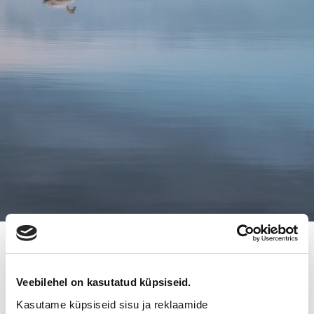
29.10.2021
KEMIN LÄMPÖERISTYS OY ON
Veebilehel on kasutatud küpsiseid.
VAIHTANUT OMISTAJAA
Kasutame küpsiseid sisu ja reklaamide