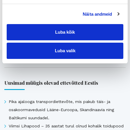
juha.hotti@yrityskaupat.net
Näita andmeid
Jaga lehte:
Luba kõik
Luba valik
Seotud
Uusimad müügis olevad ettevõtted Eestis
Pika ajalooga transpordiettevõte, mis pakub täis- ja
osakoormavedusid Lääne-Euroopa, Skandinaavia ning
Baltikumi suundadel.
Viimsi Lihapood – 35 aastat turul olnud kohalik toidupood