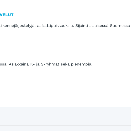
LVELUT
ikennejärjestelyjä, asfalttipaikkauksia. Sijainti sisäisessä Suomessa
sa. Asiakkaina K- ja S-ryhmät sekä pienempiä.