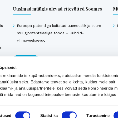
Uusimad müügis olevad ettevõtted Soomes
Mü
is-
Euroopa patendiga kaitstud uuenduslik ja suure
müügipotentsiaaliga toode – Hübriid-
vihmaveekaevud.
k
Vaata kõiki
üpsiseid.
a reklaamide isikupärastamiseks, sotsiaalse meedia funktsiooni
analüüsimiseks. Edastame teavet selle kohta, kuidas meie saiti 
klaami- ja analüüsipartneritele, kes võivad seda kombineerida 
 või mida nad on kogunud teiepoolse teenuste kasutamise käigus.
stused
Statistika
Turustamine