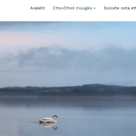
Avaleht
Ettevõtted müügiks
Soovite osta et