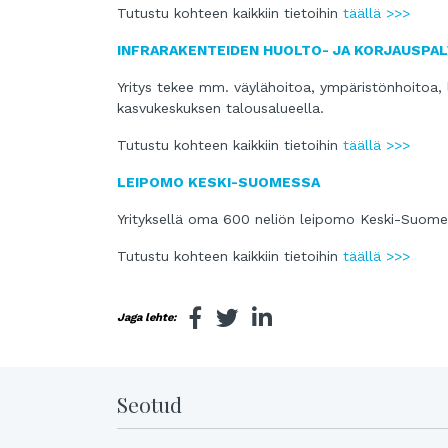
Tutustu kohteen kaikkiin tietoihin
täällä >>>
INFRARAKENTEIDEN HUOLTO- JA KORJAUSPA
Yritys tekee mm. väylähoitoa, ympäristönhoitoa, li
kasvukeskuksen talousalueella.
Tutustu kohteen kaikkiin tietoihin
täällä >>>
LEIPOMO KESKI-SUOMESSA
Yrityksellä oma 600 neliön leipomo Keski-Suomes
Tutustu kohteen kaikkiin tietoihin
täällä >>>
Jaga lehte:
Seotud