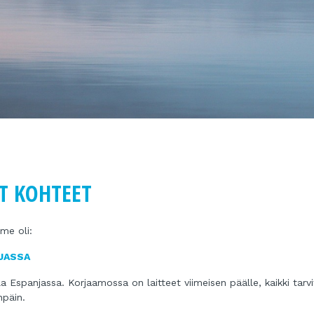
T KOHTEET
me oli:
JASSA
 Espanjassa. Korjaamossa on laitteet viimeisen päälle, kaikki tarvi
npäin.