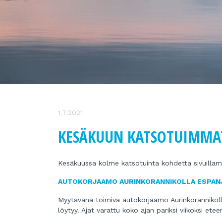
1.7.2021
KESÄKUUN KATSOTUIMMA
Kesäkuussa kolme katsotuinta kohdetta sivuillam
AUTOKORJAAMO AURINKORANNIKOLLA ESPAN
Myytävänä toimiva autokorjaamo Aurinkorannikolla
löytyy. Ajat varattu koko ajan pariksi viikoksi etee