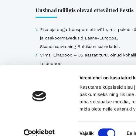
Uusimad müügis olevad ettevõtted Eestis
Pika ajalooga transpordiettevõte, mis pakub tä
ja osakoormavedusid Lääne-Euroopa,
Skandinaavia ning Baltikumi suundadel.
Viimsi Lihapood – 35 aastat turul olnud kohali
toidupood
Eesti moebränd, mis pakub kvaliteetseid ja
Veebilehel on kasutatud k
ainulaadseid naisterõivaid.
Kasutame küpsiseid sisu j
Tugeva turupositsiooniga 3D printimise ja
pakkumiseks ning liikluse 
seadmetega tegelev ettevõte
oma sotsiaalse meedia, re
Rahvusvaheliselt tunnustatud metall- ja
mida olete neile esitanud
tekstiilkompensaatorite projekteerija ja tootja.
Nõusoleku
Vajalik
Eeli