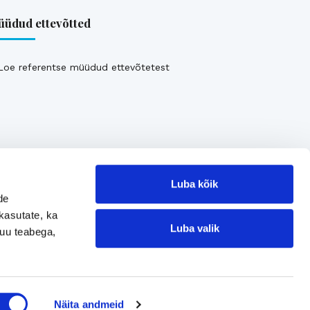
üdud ettevõtted
Loe referentse müüdud ettevõtetest
Luba kõik
de
kasutate, ka
Luba valik
muu teabega,
Jätke kontaktisoov
Näita andmeid