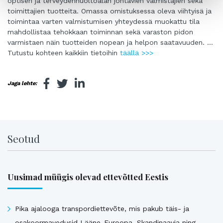
optisen ja terveydenhuoltoalan johtavien valmistajien sekä
toimittajien tuotteita. Omassa omistuksessa oleva viihtyisä ja
toimintaa varten valmistumisen yhteydessä muokattu tila
mahdollistaa tehokkaan toiminnan sekä varaston pidon
varmistaen näin tuotteiden nopean ja helpon saatavuuden. …
Tutustu kohteen kaikkiin tietoihin
täällä >>>
Jaga lehte:
Seotud
Uusimad müügis olevad ettevõtted Eestis
Pika ajalooga transpordiettevõte, mis pakub täis- ja
osakoormavedusid Lääne-Euroopa, Skandinaavia ning