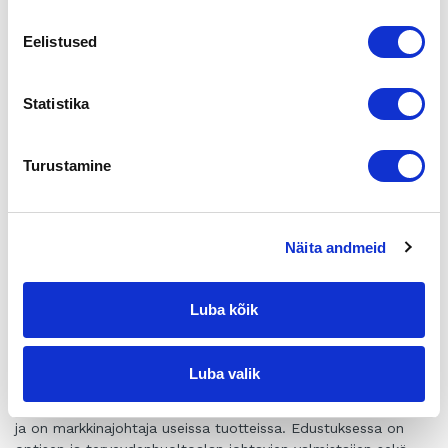
hoidettuja reittejä, omatoimista tekemistä ja halutessaan
hyvää ja konstailematonta ruokaa hyvistä paikallisista raaka-
Eelistused
aineista tehtynä. Tulppion Majat on käsite erämatkailijoiden,
metsästäjien ja motoristien keskuudessa. Tulppion “tiskon”
ovat kokeneet lukuisat kairankiertäjät ympäri Suomea ja
Statistika
Eurooppaa. Se on niitä asioita, jotka on koettava kerran
elämässä.
Tulppion Majat on keskellä Nuortin erityisaluetta, jossa alueen
Turustamine
vesistöön ei istuteta kalaa vaan harjus- ja taimenkanta ovat
luonnonvaraisia. Nuortin kalastusalueella on jokivarsia runsaat
150 km. Nuorttijoesta on noin 20 km UKK-puistossa
sijaitsevaan Nuortin kanjoniin, joka on yksi Lapin upeimmista
Näita andmeid
paikoista. Kanjonia kiertää Nuortin retkeilyreitti. …
Tutustu kohteen kaikkiin tietoihin
täällä >>>
Luba kõik
OPTISEN JA TERVEYDENHUOLTOALAN JOHTAVIEN VALMIS
TAJIEN SEKÄ TOIMITTAJIEN TUOTTEIDEN MAAHANTUOJA
Luba valik
Yhtiö maahantuo optisen sekä terveydenhuoltoalan tuotteita
ja on markkinajohtaja useissa tuotteissa. Edustuksessa on