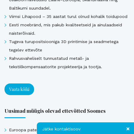
Baltikumi suundadel.
Viimsi Lihapood – 35 aastat turul olnud kohalik toidupood
Eesti moebränd, mis pakub kvaliteetseid ja ainulaadseid
naisterõivaid.
Tugeva turupositsiooniga 3D printimise ja seadmetega
tegelev ettevõte
Rahvusvaheliselt tunnustatud metall- ja
tekstiilkompensaatorite projekteerija ja tootja.
Vaata kõiki
Uusimad müügis olevad ettevõtted Soomes
Jätke kontaktisoov
Euroopa patendiga kaitstud uuenduslik ja suure