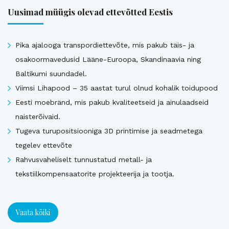
Uusimad müügis olevad ettevõtted Eestis
Pika ajalooga transpordiettevõte, mis pakub täis- ja
osakoormavedusid Lääne-Euroopa, Skandinaavia ning
Baltikumi suundadel.
Viimsi Lihapood – 35 aastat turul olnud kohalik toidupood
Eesti moebränd, mis pakub kvaliteetseid ja ainulaadseid
naisterõivaid.
Tugeva turupositsiooniga 3D printimise ja seadmetega
tegelev ettevõte
Rahvusvaheliselt tunnustatud metall- ja
tekstiilkompensaatorite projekteerija ja tootja.
Vaata kõiki