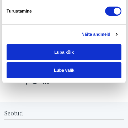
Tapahtumassa mukana:
Turustamine
Näita andmeid
Sari Koskela
Tel
010 2864 027
Gsm
050 4113 557
Luba kõik
sari.koskela@yrityskaupat.net
Luba valik
Jaga lehte:
Seotud