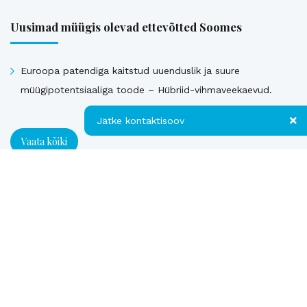
Uusimad müügis olevad ettevõtted Soomes
Euroopa patendiga kaitstud uuenduslik ja suure
müügipotentsiaaliga toode – Hübriid-vihmaveekaevud.
Jätke kontaktisoov
Vaata kõiki
Jätke kontaktisoov
Müüdud ettevõtted
Jätke oma telefoninumber või e-posti
aadress ning me võtame teiega ühendust!
Loe referentse müüdud ettevõtetest
Kontakt
Telefon