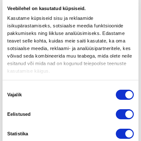
YRITYSMARKKINAT 9.4.2022
Veebilehel on kasutatud küpsiseid.
Kasutame küpsiseid sisu ja reklaamide
isikupärastamiseks, sotsiaalse meedia funktsioonide
Aika:
lauantaina 9.4.2022
pakkumiseks ning liikluse analüüsimiseks. Edastame
Keski-Pohjanmaan Yritysmarkkinat kokoaa yhteen yrityksen
teavet selle kohta, kuidas meie saiti kasutate, ka oma
ostoa tai myyntiä suunnittelevat lauantaina 9.4.2022.
sotsiaalse meedia, reklaami- ja analüüsipartneritele, kes
võivad seda kombineerida muu teabega, mida olete neile
Yritysmarkkinoilla on tarjolla hyviä ostokohteita,
esitanud või mida nad on kogunud teiepoolse teenuste
yritystoimialoina mm. teollisuus, kauppa ja palvelut.
kasutamise käigus.
Ostajien ja myyjien lisäksi paikalla on asiantuntijoita ja
rahoittajia. Kaikki neuvottelut ovat ehdottoman
Nõusoleku
luottamuksellisia, jokainen osallistuja sitoutuu noudattamaan
Vajalik
salassapitosopimusta. Tapahtumapaikka ilmoitetaan
valik
osallistujille ilmoittautumisvahvistuksen yhteydessä.
Tutustu ja ilmoittaudu
Keski-Pohjanmaan Yritysmarkkinat -tap
Eelistused
ahtumaan täällä.
Statistika