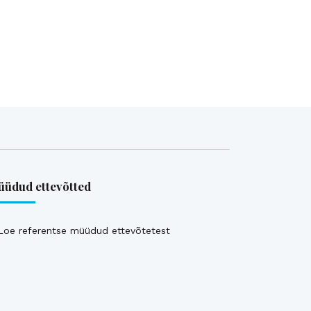
üdud ettevõtted
Loe referentse müüdud ettevõtetest