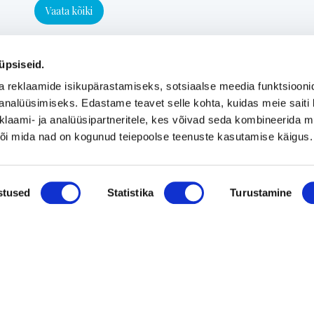
Vaata kõiki
üpsiseid.
a reklaamide isikupärastamiseks, sotsiaalse meedia funktsiooni
analüüsimiseks. Edastame teavet selle kohta, kuidas meie saiti 
klaami- ja analüüsipartneritele, kes võivad seda kombineerida 
 või mida nad on kogunud teiepoolse teenuste kasutamise käigus.
stused
Statistika
Turustamine