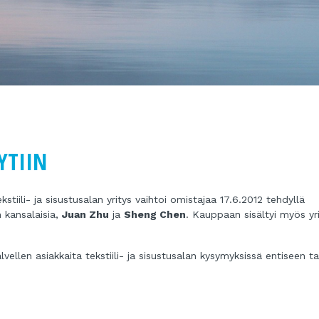
YTIIN
tiili- ja sisustusalan yritys vaihtoi omistajaa 17.6.2012 tehdyllä
 kansalaisia,
Juan Zhu
ja
Sheng Chen
. Kauppaan sisältyi myös yr
lvellen asiakkaita tekstiili- ja sisustusalan kysymyksissä entiseen t