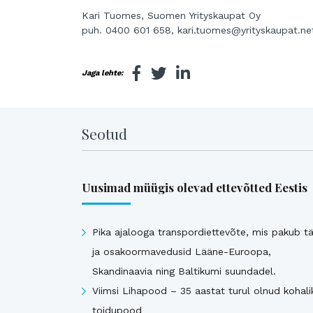
Kari Tuomes, Suomen Yrityskaupat Oy
puh. 0400 601 658, kari.tuomes@yrityskaupat.ne
Jaga lehte:
Seotud
Uusimad müügis olevad ettevõtted Eestis
Pika ajalooga transpordiettevõte, mis pakub tä
ja osakoormavedusid Lääne-Euroopa,
Skandinaavia ning Baltikumi suundadel.
Viimsi Lihapood – 35 aastat turul olnud kohali
toidupood