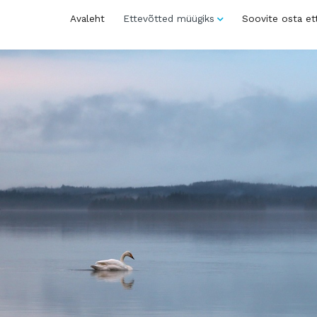
Avaleht
Ettevõtted müügiks
Soovite osta et