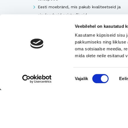
Eesti moebränd, mis pakub kvaliteetseid ja
ainulaadseid naisterõivaid.
Tugeva turupositsiooniga 3D printimise ja
Veebilehel on kasutatud k
seadmetega tegelev ettevõte
Kasutame küpsiseid sisu j
Rahvusvaheliselt tunnustatud metall- ja
pakkumiseks ning liikluse 
tekstiilkompensaatorite projekteerija ja tootja.
oma sotsiaalse meedia, re
mida olete neile esitanud
Vaata kõiki
Nõusoleku
Vajalik
Eeli
valik