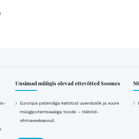
t
Uusimad müügis olevad ettevõtted Soomes
Mü
is-
Euroopa patendiga kaitstud uuenduslik ja suure
müügipotentsiaaliga toode – Hübriid-
vihmaveekaevud.
k