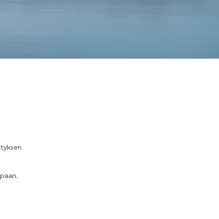
ityksen
apaan.