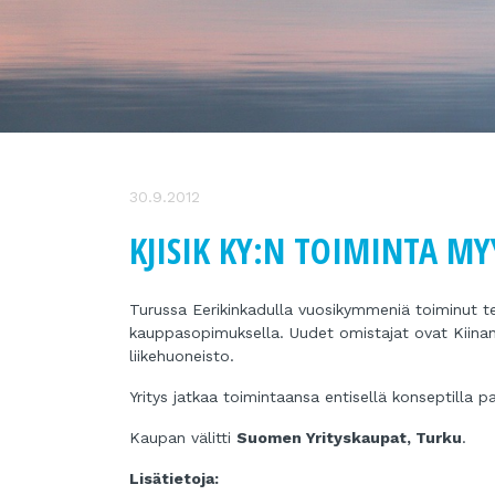
30.9.2012
KJISIK KY:N TOIMINTA MY
Turussa Eerikinkadulla vuosikymmeniä toiminut teks
kauppasopimuksella. Uudet omistajat ovat Kiinan
liikehuoneisto.
Yritys jatkaa toimintaansa entisellä konseptilla pa
Kaupan välitti
Suomen Yrityskaupat, Turku
.
Lisätietoja: