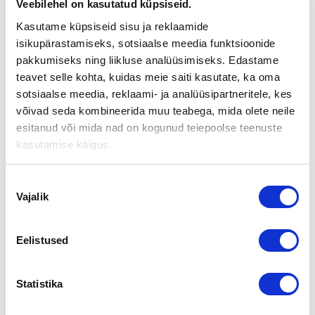
Veebilehel on kasutatud küpsiseid.
ELINTARVIKKEIDEN
Kasutame küpsiseid sisu ja reklaamide
MAAHANTUONTI
isikupärastamiseks, sotsiaalse meedia funktsioonide
LIIKETOIMINTANSA
pakkumiseks ning liikluse analüüsimiseks. Edastame
teavet selle kohta, kuidas meie saiti kasutate, ka oma
sotsiaalse meedia, reklaami- ja analüüsipartneritele, kes
Kreetalaisia elintarvikkeita vuodesta 1995 maahantuonut
võivad seda kombineerida muu teabega, mida olete neile
Knossos Suoramyynti Oy on 18.4.2011 tehdyllä
esitanud või mida nad on kogunud teiepoolse teenuste
liiketoimintakaupalla myynyt maahantuonti- ja
kasutamise käigus.
tukkukauppaliiketoimintansa pääkaupunkiseudulla toimivalle
Mr Fruit Oy:lle.
Nõusoleku
Mr Fruit Oy on voimakkaasti kehittyvä, vuonna 2002
Vajalik
valik
perustettu
elintarvikealan tukku, jonka toimintakonseptissa laadukkaiden
tuotteiden lisäksi kokonaisvaltaisella palvelulla on merkittävä
Eelistused
rooli.
Yhtiön toimitusjohtaja Henrik Hemmilä toteaa tehdystä
Statistika
kaupasta, että se on merkittävä laajennus yhtiön
tuotevalikoimaan ja tukee yrityksen strategiaa laadukkaiden