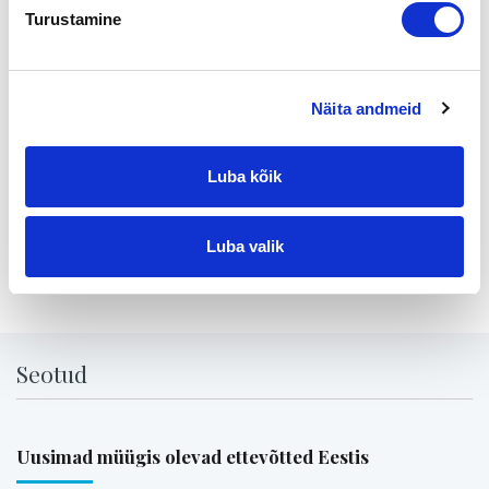
elintarvikkeiden valmistajana sekä maahantuojana.
Turustamine
Lisätietoja:
Myyjä Knossos Suoramyynti Oy Mervi ja Aki Morikka, 050
3888 380
Näita andmeid
Ostaja Mr. Fruit Oy Henrik Hemmilä,050 5567 996
Välittäjä Suomen Yrityskaupat Oy Veli-Pekka Väisänen, 0400
Luba kõik
494 814, veli-pekka.vaisanen@yrityskaupat.net
Luba valik
Jaga lehte:
Seotud
Uusimad müügis olevad ettevõtted Eestis