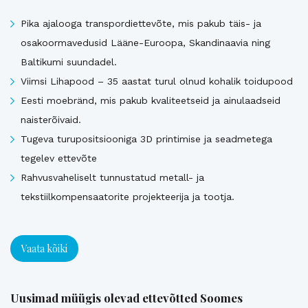
Pika ajalooga transpordiettevõte, mis pakub täis- ja
osakoormavedusid Lääne-Euroopa, Skandinaavia ning
Baltikumi suundadel.
Viimsi Lihapood – 35 aastat turul olnud kohalik toidupood
Eesti moebränd, mis pakub kvaliteetseid ja ainulaadseid
naisterõivaid.
Tugeva turupositsiooniga 3D printimise ja seadmetega
tegelev ettevõte
Rahvusvaheliselt tunnustatud metall- ja
tekstiilkompensaatorite projekteerija ja tootja.
Vaata kõiki
Uusimad müügis olevad ettevõtted Soomes