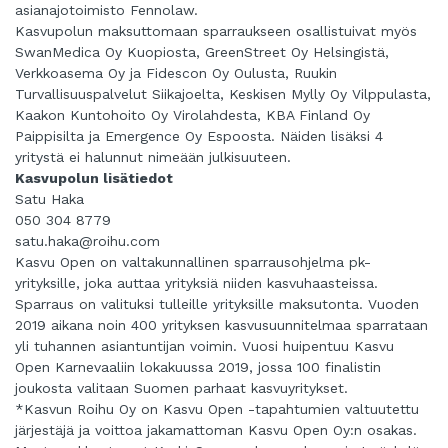
asianajotoimisto Fennolaw.
Kasvupolun maksuttomaan sparraukseen osallistuivat myös
SwanMedica Oy Kuopiosta, GreenStreet Oy Helsingistä,
Verkkoasema Oy ja Fidescon Oy Oulusta, Ruukin
Turvallisuuspalvelut Siikajoelta, Keskisen Mylly Oy Vilppulasta,
Kaakon Kuntohoito Oy Virolahdesta, KBA Finland Oy
Paippisilta ja Emergence Oy Espoosta. Näiden lisäksi 4
yritystä ei halunnut nimeään julkisuuteen.
Kasvupolun lisätiedot
Satu Haka
050 304 8779
satu.haka@roihu.com
Kasvu Open on valtakunnallinen sparrausohjelma pk-
yrityksille, joka auttaa yrityksiä niiden kasvuhaasteissa.
Sparraus on valituksi tulleille yrityksille maksutonta. Vuoden
2019 aikana noin 400 yrityksen kasvusuunnitelmaa sparrataan
yli tuhannen asiantuntijan voimin. Vuosi huipentuu Kasvu
Open Karnevaaliin lokakuussa 2019, jossa 100 finalistin
joukosta valitaan Suomen parhaat kasvuyritykset.
*Kasvun Roihu Oy on Kasvu Open -tapahtumien valtuutettu
järjestäjä ja voittoa jakamattoman Kasvu Open Oy:n osakas.