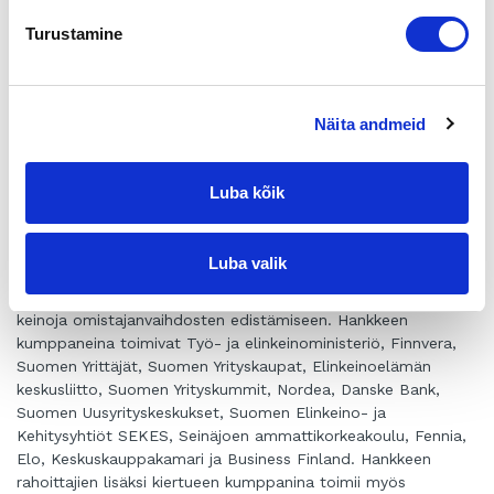
Yritykset etenevät valtakunnalliseen finaaliin 100 parhaan
Turustamine
kasvuyrityksen joukkoon. Finalistijoukosta valitaan Startup ja
Start Again -sarjojen parhaat yritykset valtakunnallisessa
Kasvu Open Karnevaalissa. Tapahtuma järjestetään
23.-24.10.2019 Jyväskylässä.
Näita andmeid
Kasvupolun tuomaristo, kumppanit ja osallistujat
Kasvupolun tuomaristoon kuuluvat Kimmo Hyvärinen
(Fennia), Iiro Korander(Nordea), Mika Haavisto (Suomen
Luba kõik
yrittäjät), Juha Rantanen (Suomen yrityskaupat), Mikko
Tolvanen (Fennolaw), Aki Niinistö (Danske Bank) ja Juha
Ketola (Finnvera).
Luba valik
Kohti Yrityskauppaa Kasvupolun mahdollistaa valtakunnallinen
yhteishanke Omistajanvaihdosfoorumi, jossa haetaan uusia
keinoja omistajanvaihdosten edistämiseen. Hankkeen
kumppaneina toimivat Työ- ja elinkeinoministeriö, Finnvera,
Suomen Yrittäjät, Suomen Yrityskaupat, Elinkeinoelämän
keskusliitto, Suomen Yrityskummit, Nordea, Danske Bank,
Suomen Uusyrityskeskukset, Suomen Elinkeino- ja
Kehitysyhtiöt SEKES, Seinäjoen ammattikorkeakoulu, Fennia,
Elo, Keskuskauppakamari ja Business Finland. Hankkeen
rahoittajien lisäksi kiertueen kumppanina toimii myös