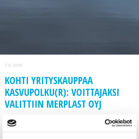
7.6.2019
KOHTI YRITYSKAUPPAA
KASVUPOLKU(R): VOITTAJAKSI
VALITTIIN MERPLAST OYJ
Kohti yrityskauppaa Kasvupolun voittajaksi valittiin
kuopiolainen
Merplast Oyj
. Kunniamaininnan sai imatralainen
CWP Coloured Wood Products Oy
.