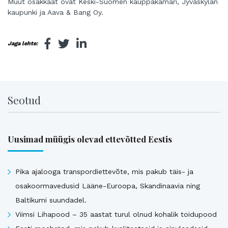
Muut osakkaat ovat Keski-Suomen kauppakamari, Jyväskylän
kaupunki ja Aava & Bang Oy.
Jaga lehte:
Seotud
Uusimad müügis olevad ettevõtted Eestis
Pika ajalooga transpordiettevõte, mis pakub täis- ja
osakoormavedusid Lääne-Euroopa, Skandinaavia ning
Baltikumi suundadel.
Viimsi Lihapood – 35 aastat turul olnud kohalik toidupood