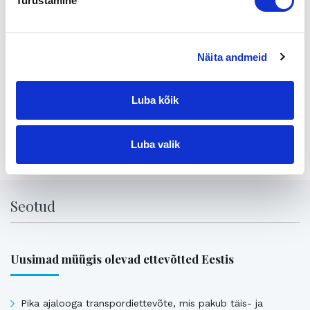
Turustamine
0500-258225
juha.kauppinen@venergia.fi
Kaupan välitti Suomen Yrityskaupat, Pohjanmaa
Näita andmeid
Staffan Blom
Puh. 041 595 0000
staffan.blom@yrityskaupat.net
Luba kõik
Jaga lehte:
Luba valik
Seotud
Uusimad müügis olevad ettevõtted Eestis
Pika ajalooga transpordiettevõte, mis pakub täis- ja