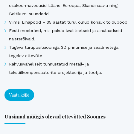
osakoormavedusid Lääne-Euroopa, Skandinaavia ning
Baltikumi suundadel.
Viimsi Lihapood – 35 aastat turul olnud kohalik toidupood
Eesti moebränd, mis pakub kvaliteetseid ja ainulaadseid
naisterõivaid.
Tugeva turupositsiooniga 3D printimise ja seadmetega
tegelev ettevõte
Rahvusvaheliselt tunnustatud metall- ja
tekstiilkompensaatorite projekteerija ja tootja.
Vaata kõiki
Uusimad müügis olevad ettevõtted Soomes