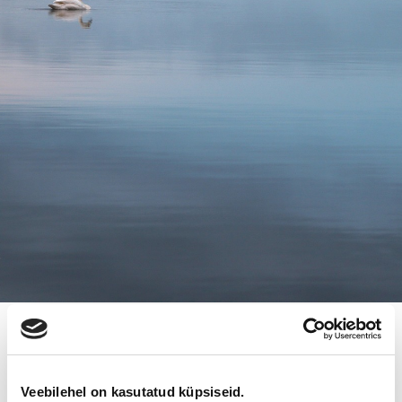
5.3.2018
KONTAKTOR ON MYYTY VETELIN
Veebilehel on kasutatud küpsiseid.