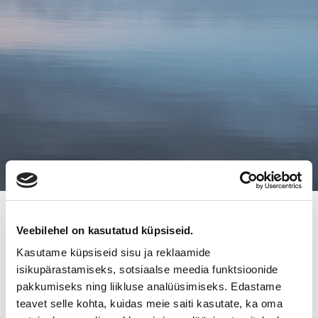
6.1.2016
Veebilehel on kasutatud küpsiseid.
KOSKISEN PUUTARHALLE UUDET
Kasutame küpsiseid sisu ja reklaamide
OMISTAJAT
isikupärastamiseks, sotsiaalse meedia funktsioonide
pakkumiseks ning liikluse analüüsimiseks. Edastame
teavet selle kohta, kuidas meie saiti kasutate, ka oma
Koskisen Puutarhalle uudet omistajat