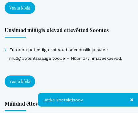
Vaata kõiki
Uusimad müügis olevad ettevõtted Soomes
Euroopa patendiga kaitstud uuenduslik ja suure
müügipotentsiaaliga toode – Hübriid-vihmaveekaevud.
Vaata kõiki
Jätke kontaktisoov
Müüdud ettevõtted
Jätke kontaktisoov
Loe referentse müüdud ettevõtetest
Jätke oma telefoninumber või e-posti