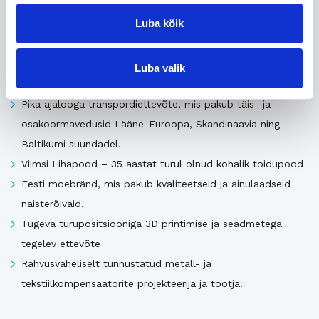
Seotud
Luba kõik
Uusimad müügis olevad ettevõtted Eestis
Luba valik
Pika ajalooga transpordiettevõte, mis pakub täis- ja
osakoormavedusid Lääne-Euroopa, Skandinaavia ning
Baltikumi suundadel.
Viimsi Lihapood – 35 aastat turul olnud kohalik toidupood
Eesti moebränd, mis pakub kvaliteetseid ja ainulaadseid
naisterõivaid.
Tugeva turupositsiooniga 3D printimise ja seadmetega
tegelev ettevõte
Rahvusvaheliselt tunnustatud metall- ja
tekstiilkompensaatorite projekteerija ja tootja.