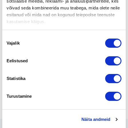
sotsiaalse meedia, reklaami- ja analüüsipartneritele, kes
võivad seda kombineerida muu teabega, mida olete neile
Perinteikäs Koskisen Puutarha Paattisilta sai uudet
esitanud või mida nad on kogunud teiepoolse teenuste
omistajansa heti vuodenvaihteessa.
kasutamise käigus.
Jarmo ja Jorma Koskinen luopuivat vuosikymmeniä
toimineesta kauppapuutarhasta ja uusina omistajina aloittivat
Nõusoleku
Arja Ilomäki-Vuorio ja Eero Vuorio.
Vajalik
valik
Kaupan välitti Suomen Yrityskaupat Varsinais-Suomi
Aluejohtaja JP Asuinmaa
Eelistused
Puh. 010 2864 007
Statistika
jp.asuinmaa@yrityskaupat.net
Turustamine
Jaga lehte:
Näita andmeid