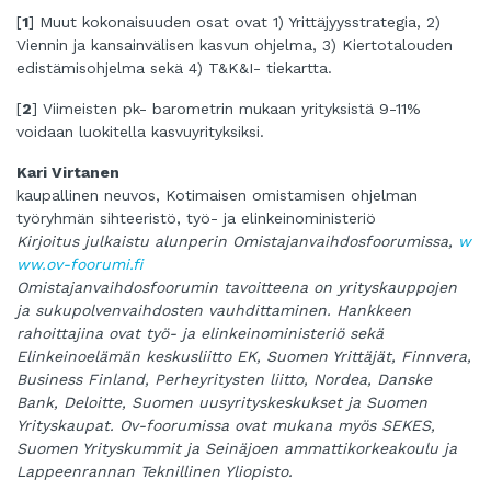
[
1
] Muut kokonaisuuden osat ovat 1) Yrittäjyysstrategia, 2)
Viennin ja kansainvälisen kasvun ohjelma, 3) Kiertotalouden
edistämisohjelma sekä 4) T&K&I- tiekartta.
[
2
] Viimeisten pk- barometrin mukaan yrityksistä 9-11%
voidaan luokitella kasvuyrityksiksi.
Kari Virtanen
kaupallinen neuvos, Kotimaisen omistamisen ohjelman
työryhmän sihteeristö, työ- ja elinkeinoministeriö
Kirjoitus julkaistu alunperin Omistajanvaihdosfoorumissa,
w
ww.ov-foorumi.fi
Omistajanvaihdosfoorumin tavoitteena on yrityskauppojen
ja sukupolvenvaihdosten vauhdittaminen. Hankkeen
rahoittajina ovat työ- ja elinkeinoministeriö sekä
Elinkeinoelämän keskusliitto EK, Suomen Yrittäjät, Finnvera,
Business Finland, Perheyritysten liitto, Nordea, Danske
Bank, Deloitte, Suomen uusyrityskeskukset ja Suomen
Yrityskaupat. Ov-foorumissa ovat mukana myös SEKES,
Suomen Yrityskummit ja Seinäjoen ammattikorkeakoulu ja
Lappeenrannan Teknillinen Yliopisto.