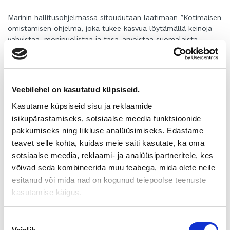
Marinin hallitusohjelmassa sitoudutaan laatimaan ”Kotimaisen
omistamisen ohjelma, joka tukee kasvua löytämällä keinoja
vahvistaa, monipuolistaa ja tasa-arvoistaa suomalaista
omistajuutta”. Toimeksianto on kiistatta haasteellinen ja
moniulotteinen. Ohjelma on osa laajempaa ”Elinvoimainen
Suomi, kestävän kasvun strategia”- kokonaisuutta [
1
].
Veebilehel on kasutatud küpsiseid.
Koronakriisin puhkeaminen viivästytti hankkeen käynnistymistä
puolella vuodella. Tämä aikalisä oli kuitenkin hyvästä. On
Kasutame küpsiseid sisu ja reklaamide
varsin todennäköistä, että pandemian kokemukset tulevat
isikupärastamiseks, sotsiaalse meedia funktsioonide
muokkaamaan sekä sijoittajien että yritysten käyttäytymistä.
pakkumiseks ning liikluse analüüsimiseks. Edastame
Tästä syystä myös kotimaista omistajuutta pyritään
teavet selle kohta, kuidas meie saiti kasutate, ka oma
peilaamaan koronan jälkeisen ajan ilmiöitä ja megatrendejä
sotsiaalse meedia, reklaami- ja analüüsipartneritele, kes
ennakoiden.
võivad seda kombineerida muu teabega, mida olete neile
Elinkeinoministeri Lintilä asetti työryhmän heinäkuussa 2020.
esitanud või mida nad on kogunud teiepoolse teenuste
Työryhmän puheenjohtajaksi kutsuttiin kansanedustaja Juha
kasutamise käigus.
Sipilä. Kaiken kaikkiaan yritysten, yrittäjien ja sijoittajien
näkökulma on edustettuna työryhmässä vahvasti. Työ
aloitettiin 3.9.2020, ja toimenpidesuositukset luovutetaan
Nõusoleku
ministerille helmikuussa 2021. Koska urakka on vasta