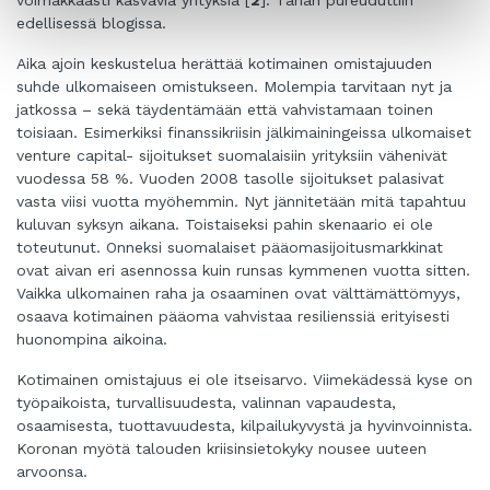
edellisessä blogissa.
Aika ajoin keskustelua herättää kotimainen omistajuuden
suhde ulkomaiseen omistukseen. Molempia tarvitaan nyt ja
jatkossa – sekä täydentämään että vahvistamaan toinen
toisiaan. Esimerkiksi finanssikriisin jälkimainingeissa ulkomaiset
venture capital- sijoitukset suomalaisiin yrityksiin vähenivät
vuodessa 58 %. Vuoden 2008 tasolle sijoitukset palasivat
vasta viisi vuotta myöhemmin. Nyt jännitetään mitä tapahtuu
kuluvan syksyn aikana. Toistaiseksi pahin skenaario ei ole
toteutunut. Onneksi suomalaiset pääomasijoitusmarkkinat
ovat aivan eri asennossa kuin runsas kymmenen vuotta sitten.
Vaikka ulkomainen raha ja osaaminen ovat välttämättömyys,
osaava kotimainen pääoma vahvistaa resilienssiä erityisesti
huonompina aikoina.
Kotimainen omistajuus ei ole itseisarvo. Viimekädessä kyse on
työpaikoista, turvallisuudesta, valinnan vapaudesta,
osaamisesta, tuottavuudesta, kilpailukyvystä ja hyvinvoinnista.
Koronan myötä talouden kriisinsietokyky nousee uuteen
arvoonsa.