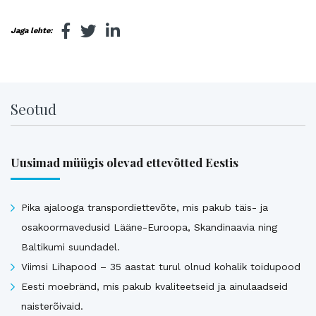
Jaga lehte:
Seotud
Uusimad müügis olevad ettevõtted Eestis
Pika ajalooga transpordiettevõte, mis pakub täis- ja
osakoormavedusid Lääne-Euroopa, Skandinaavia ning
Baltikumi suundadel.
Viimsi Lihapood – 35 aastat turul olnud kohalik toidupood
Eesti moebränd, mis pakub kvaliteetseid ja ainulaadseid
naisterõivaid.