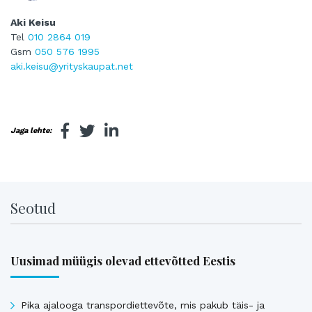
Aki Keisu
Tel
010 2864 019
Gsm
050 576 1995
aki.keisu@yrityskaupat.net
Jaga lehte:
Seotud
Uusimad müügis olevad ettevõtted Eestis
Pika ajalooga transpordiettevõte, mis pakub täis- ja