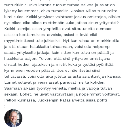
tunturitkin? Onko korona tuonut turhaa pelkoa ja asiat on
lykätty kauemmas, ehkä turhaakin. Joskus Nillan tuntureilta
lumi sulaa. Kaikki yritykset vaihtavat joskus omistajaa, olisiko
nyt oikea aika alkaa miettimään kuka jatkaa sinun yritystäsi?
Kaikki toimijat asian ympärillä ovat sitoutuneita olemaan
asiassa luottamuksesi arvoisia, asiasi ei leviä eikä
myyntimietteesi tule julkiseksi. Nyt kun rahaa on markkinoilla
ja sitä ollaan halukkaita lainaamaan, voisi olla helpompi
saada yritykselle jatkaja, kuin sitten kun tulva on päällä ja
halukkaita paljon. Toivon, että sinä yrityksen omistajana
uhraat hetken ajatuksen ja mietit kuka yritystäsi pyörittää
kymmenen vuoden päästä. Jos et näe itseäsi siinä
tehtävässä, voisi olla aika jutella asiasta asiantuntijan kanssa.
Lumet sulavat ja vesimassat painuvat merta kohden.
Saamaan aikaan työntyy veneitä, miehiä ja vapoja tulvan
sekaan. Lohet, ne uivat vastavirtaan ja nopeimmat voittavat.
Pellon kunnassa, Juoksengin Ratasjärveltä asiaa pohti
: