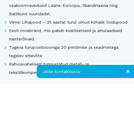
osakoormavedusid Lääne-Euroopa, Skandinaavia ning
Baltikumi suundadel.
Viimsi Lihapood – 35 aastat turul olnud kohalik toidupood
Eesti moebränd, mis pakub kvaliteetseid ja ainulaadseid
naisterõivaid.
Tugeva turupositsiooniga 3D printimise ja seadmetega
tegelev ettevõte
Rahvusvaheliselt tunnustatud metall- ja
Jätke kontaktisoov
tekstiilkompensaatorite projekteerija ja tootja.
Jätke kontaktisoov
Vaata kõiki
Jätke oma telefoninumber või e-posti
aadress ning me võtame teiega ühendust!
Uusimad müügis olevad ettevõtted Soomes
Kontakt
Telefon