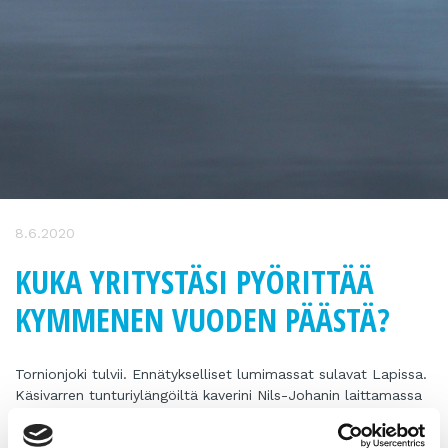
8.6.2020
KUKA YRITYSTÄSI PYÖRITTÄÄ
KYMMENEN VUODEN PÄÄSTÄ?
Tornionjoki tulvii. Ennätykselliset lumimassat sulavat Lapissa.
Käsivarren tunturiylängöiltä kaverini Nils-Johanin laittamassa
ajankohtaisessa kuvassa ei vielä näy sulaa laikkua. Vedellä on
valtava voima, taloja ja mökkejä koitetaan suojella