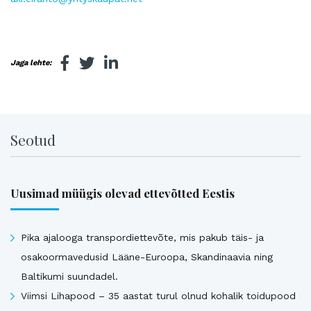
Jaga lehte:
Seotud
Uusimad müügis olevad ettevõtted Eestis
Pika ajalooga transpordiettevõte, mis pakub täis- ja
osakoormavedusid Lääne-Euroopa, Skandinaavia ning
Baltikumi suundadel.
Viimsi Lihapood – 35 aastat turul olnud kohalik toidupood