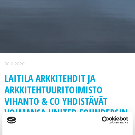
30.11.2020
LAITILA ARKKITEHDIT JA
ARKKITEHTUURITOIMISTO
VIHANTO & CO YHDISTÄVÄT
VOIMANSA UNITED FOUNDERSIN
TUKEMANA