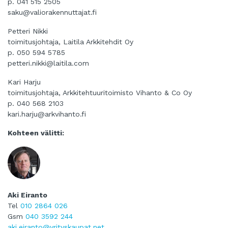
p. 041 515 2505
saku@valiorakennuttajat.fi
Petteri Nikki
toimitusjohtaja, Laitila Arkkitehdit Oy
p. 050 594 5785
petteri.nikki@laitila.com
Kari Harju
toimitusjohtaja, Arkkitehtuuritoimisto Vihanto & Co Oy
p. 040 568 2103
kari.harju@arkvihanto.fi
Kohteen välitti:
Aki Eiranto
Tel
010 2864 026
Gsm
040 3592 244
aki.eiranto@yrityskaupat.net