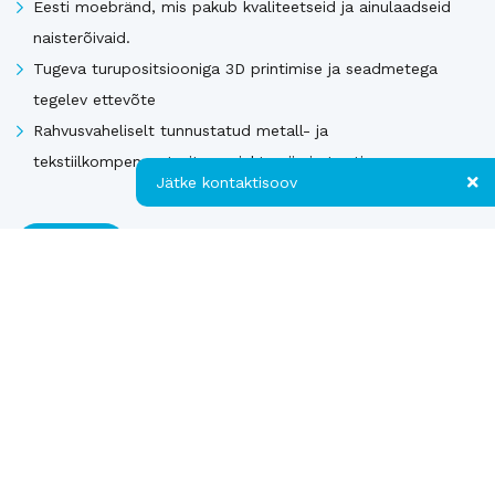
Eesti moebränd, mis pakub kvaliteetseid ja ainulaadseid
naisterõivaid.
Tugeva turupositsiooniga 3D printimise ja seadmetega
tegelev ettevõte
Rahvusvaheliselt tunnustatud metall- ja
tekstiilkompensaatorite projekteerija ja tootja.
Jätke kontaktisoov
Vaata kõiki
Jätke kontaktisoov
Jätke oma telefoninumber või e-posti
Uusimad müügis olevad ettevõtted Soomes
aadress ning me võtame teiega ühendust!
Kontakt
Telefon
Euroopa patendiga kaitstud uuenduslik ja suure
müügipotentsiaaliga toode – Hübriid-vihmaveekaevud.