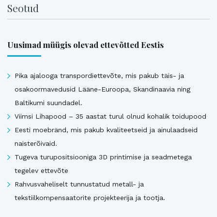
Seotud
Uusimad müügis olevad ettevõtted Eestis
Pika ajalooga transpordiettevõte, mis pakub täis- ja
osakoormavedusid Lääne-Euroopa, Skandinaavia ning
Baltikumi suundadel.
Viimsi Lihapood – 35 aastat turul olnud kohalik toidupood
Eesti moebränd, mis pakub kvaliteetseid ja ainulaadseid
naisterõivaid.
Tugeva turupositsiooniga 3D printimise ja seadmetega
tegelev ettevõte
Rahvusvaheliselt tunnustatud metall- ja
tekstiilkompensaatorite projekteerija ja tootja.