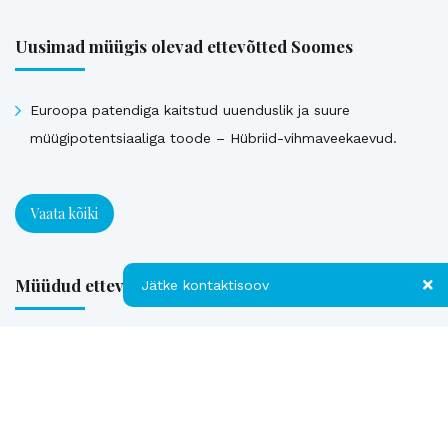
Uusimad müügis olevad ettevõtted Soomes
Euroopa patendiga kaitstud uuenduslik ja suure
müügipotentsiaaliga toode – Hübriid-vihmaveekaevud.
Vaata kõiki
Müüdud ettevõtted
Jätke kontaktisoov
Jätke kontaktisoov
Loe referentse müüdud ettevõtetest
Jätke oma telefoninumber või e-posti
aadress ning me võtame teiega ühendust!