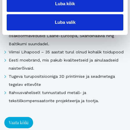
Luba kõik
Uusimad müügis olevad ettevõtted Eestis
Luba valik
Pika ajalooga transpordiettevõte, mis pakub täis- ja
osakoormavedusid Lääne-Euroopa, Skandinaavia ning
Baltikumi suundadel.
Viimsi Lihapood – 35 aastat turul olnud kohalik toidupood
Eesti moebränd, mis pakub kvaliteetseid ja ainulaadseid
naisterõivaid.
Tugeva turupositsiooniga 3D printimise ja seadmetega
tegelev ettevõte
Rahvusvaheliselt tunnustatud metall- ja
tekstiilkompensaatorite projekteerija ja tootja.
Vaata kõiki