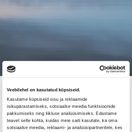
Veebilehel on kasutatud küpsiseid.
LÄNSIRAUTA VAIHTOI OMISTAJAA
Kasutame küpsiseid sisu ja reklaamide
isikupärastamiseks, sotsiaalse meedia funktsioonide
Raumalla sijaitseva vuonna 1988 perustettu Länsirauta Oy
pakkumiseks ning liikluse analüüsimiseks. Edastame
vaihtoi omistajaa 27.10.2009. Perinteikkään rautakauppa
teavet selle kohta, kuidas meie saiti kasutate, ka oma
Länsiraudan uusi omistaja on Euran
sotsiaalse meedia, reklaami- ja analüüsipartneritele, kes
Rakennustarvike, jolla on ennestään rautakaupat Eurassa,