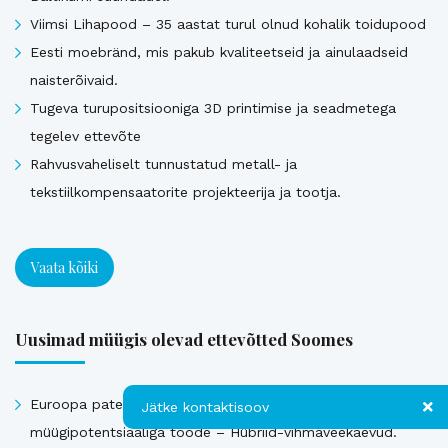
Viimsi Lihapood – 35 aastat turul olnud kohalik toidupood
Eesti moebränd, mis pakub kvaliteetseid ja ainulaadseid
naisterõivaid.
Tugeva turupositsiooniga 3D printimise ja seadmetega
tegelev ettevõte
Rahvusvaheliselt tunnustatud metall- ja
tekstiilkompensaatorite projekteerija ja tootja.
Vaata kõiki
Uusimad müügis olevad ettevõtted Soomes
Euroopa patendiga kaitstud uuenduslik ja suure
Jätke kontaktisoov
müügipotentsiaaliga toode – Hübriid-vihmaveekaevud.