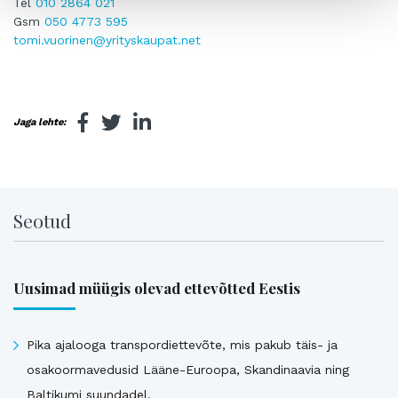
Tel
010 2864 021
Gsm
050 4773 595
tomi.vuorinen@yrityskaupat.net
Jaga lehte:
Seotud
Uusimad müügis olevad ettevõtted Eestis
Pika ajalooga transpordiettevõte, mis pakub täis- ja
osakoormavedusid Lääne-Euroopa, Skandinaavia ning
Baltikumi suundadel.