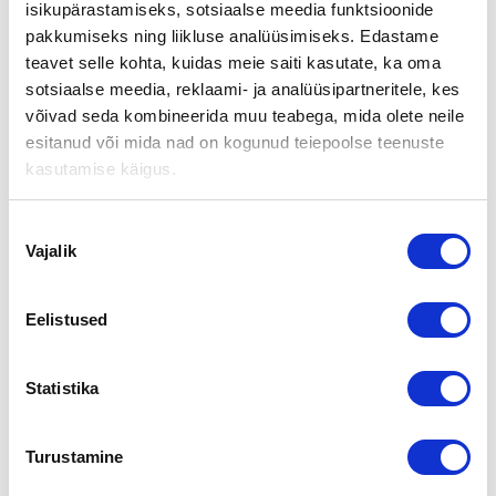
isikupärastamiseks, sotsiaalse meedia funktsioonide
pakkumiseks ning liikluse analüüsimiseks. Edastame
Maaliskuussa kolme katsotuinta kohdetta sivuillamme oli:
teavet selle kohta, kuidas meie saiti kasutate, ka oma
AUTOJEN MYYNTI JA MAAHANTUONTI
sotsiaalse meedia, reklaami- ja analüüsipartneritele, kes
võivad seda kombineerida muu teabega, mida olete neile
Yritys tuo maahan autoja ja myy vaihdossa tulevia autoja.
esitanud või mida nad on kogunud teiepoolse teenuste
Yrityksellä oma toimitila.
kasutamise käigus.
Tutustu kohteen kaikkiin tietoihin
täällä >>>
Nõusoleku
KUORMALAVOJEN VALMISTUS JA KIERRÄTYS
Vajalik
valik
Kuormalavoja valmistava ja kierrättävä kannattava yhtiö.
Toiminta laajennettavissa ilman investointeja.
Eelistused
Tutustu kohteen kaikkiin tietoihin
täällä >>>
KANNATTAVA JA MAINEIKAS HAUTAUSTOIMISTO JA KUKKA
Statistika
KAUPPA
Myytävänä alueellaan ainoa hautaustoimisto ja kukkakauppa.
Turustamine
Yhtiön maine ja tunnettavuus paikkakunnalla on erinomainen.
Kuljetuskalusto sisältää myös erikoisempia ajoneuvoja.