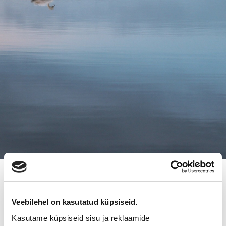
1.4.2021
MAALISKUUN KATSOTUIMMAT
Veebilehel on kasutatud küpsiseid.
KOHTEET
Kasutame küpsiseid sisu ja reklaamide