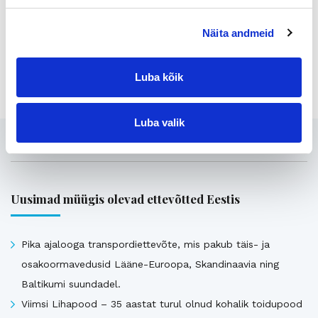
Tutustu kohteen kaikkiin tietoihin
täällä >>>
Näita andmeid
Jaga lehte:
Luba kõik
Luba valik
Seotud
Uusimad müügis olevad ettevõtted Eestis
Pika ajalooga transpordiettevõte, mis pakub täis- ja
osakoormavedusid Lääne-Euroopa, Skandinaavia ning
Baltikumi suundadel.
Viimsi Lihapood – 35 aastat turul olnud kohalik toidupood