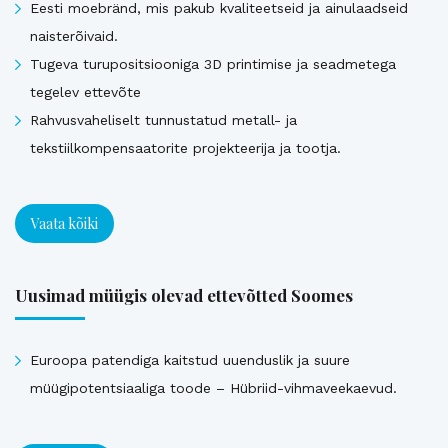
Eesti moebränd, mis pakub kvaliteetseid ja ainulaadseid
naisterõivaid.
Tugeva turupositsiooniga 3D printimise ja seadmetega
tegelev ettevõte
Rahvusvaheliselt tunnustatud metall- ja
tekstiilkompensaatorite projekteerija ja tootja.
Vaata kõiki
Uusimad müügis olevad ettevõtted Soomes
Euroopa patendiga kaitstud uuenduslik ja suure
müügipotentsiaaliga toode – Hübriid-vihmaveekaevud.