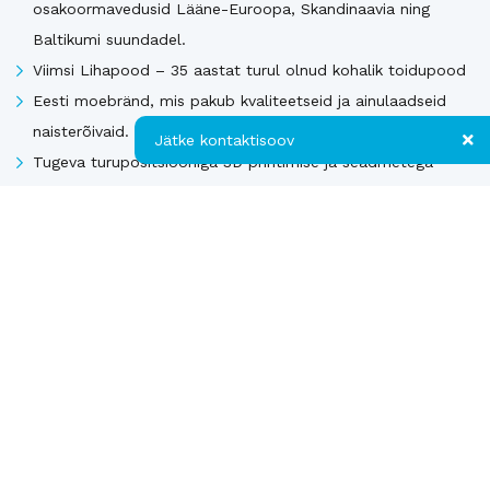
osakoormavedusid Lääne-Euroopa, Skandinaavia ning
Baltikumi suundadel.
Viimsi Lihapood – 35 aastat turul olnud kohalik toidupood
Eesti moebränd, mis pakub kvaliteetseid ja ainulaadseid
naisterõivaid.
Jätke kontaktisoov
Tugeva turupositsiooniga 3D printimise ja seadmetega
tegelev ettevõte
Jätke kontaktisoov
Rahvusvaheliselt tunnustatud metall- ja
tekstiilkompensaatorite projekteerija ja tootja.
Jätke oma telefoninumber või e-posti
aadress ning me võtame teiega ühendust!
Kontakt
Telefon
Vaata kõiki
Uusimad müügis olevad ettevõtted Soomes
E-post
*
Euroopa patendiga kaitstud uuenduslik ja suure