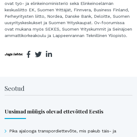
ovat työ- ja elinkeinoministeriö sekä Elinkeinoelämän
keskusliitto EK, Suomen Yrittäjät, Finnvera, Business Finland,
Perheyritysten liitto, Nordea, Danske Bank, Deloitte, Suomen
uusyrityskeskukset ja Suomen Yrityskaupat. Ov-foorumissa
ovat mukana myös SEKES, Suomen Yrityskummit ja Seinäjoen
ammattikorkeakoulu ja Lappeenrannan Teknillinen Yliopisto.
Jaga lehte:
Seotud
Uusimad müügis olevad ettevõtted Eestis
Pika ajalooga transpordiettevõte, mis pakub täis- ja