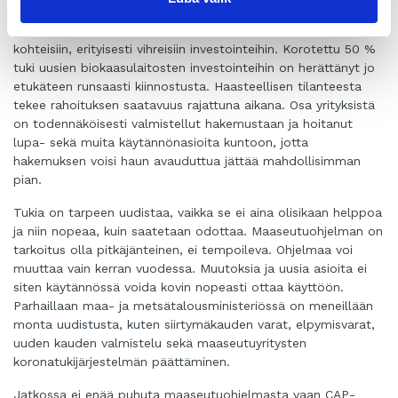
Maaseuturahaston elpymistukea kohdennetaan muihinkin
kohteisiin, erityisesti vihreisiin investointeihin. Korotettu 50 %
tuki uusien biokaasulaitosten investointeihin on herättänyt jo
etukäteen runsaasti kiinnostusta. Haasteellisen tilanteesta
tekee rahoituksen saatavuus rajattuna aikana. Osa yrityksistä
on todennäköisesti valmistellut hakemustaan ja hoitanut
lupa- sekä muita käytännönasioita kuntoon, jotta
hakemuksen voisi haun avauduttua jättää mahdollisimman
pian.
Tukia on tarpeen uudistaa, vaikka se ei aina olisikaan helppoa
ja niin nopeaa, kuin saatetaan odottaa. Maaseutuohjelman on
tarkoitus olla pitkäjänteinen, ei tempoileva. Ohjelmaa voi
muuttaa vain kerran vuodessa. Muutoksia ja uusia asioita ei
siten käytännössä voida kovin nopeasti ottaa käyttöön.
Parhaillaan maa- ja metsätalousministeriössä on meneillään
monta uudistusta, kuten siirtymäkauden varat, elpymisvarat,
uuden kauden valmistelu sekä maaseutuyritysten
koronatukijärjestelmän päättäminen.
Jatkossa ei enää puhuta maaseutuohjelmasta vaan CAP-