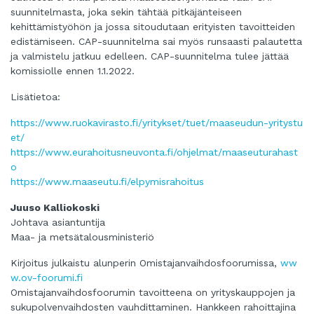
suunnitelmasta, joka sekin tähtää pitkäjänteiseen
kehittämistyöhön ja jossa sitoudutaan erityisten tavoitteiden
edistämiseen. CAP-suunnitelma sai myös runsaasti palautetta
ja valmistelu jatkuu edelleen. CAP-suunnitelma tulee jättää
komissiolle ennen 1.1.2022.
Lisätietoa:
https://www.ruokavirasto.fi/yritykset/tuet/maaseudun-yritystu
et/
https://www.eurahoitusneuvonta.fi/ohjelmat/maaseuturahast
o
https://www.maaseutu.fi/elpymisrahoitus
Juuso Kalliokoski
Johtava asiantuntija
Maa- ja metsätalousministeriö
Kirjoitus julkaistu alunperin Omistajanvaihdosfoorumissa,
ww
w.ov-foorumi.fi
Omistajanvaihdosfoorumin tavoitteena on yrityskauppojen ja
sukupolvenvaihdosten vauhdittaminen. Hankkeen rahoittajina