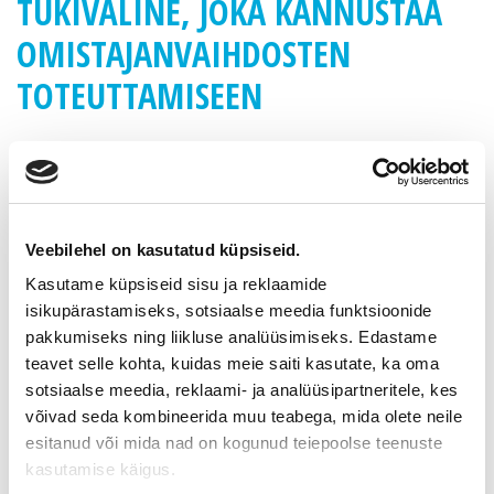
TUKIVÄLINE, JOKA KANNUSTAA
OMISTAJANVAIHDOSTEN
TOTEUTTAMISEEN
Maa- ja metsätalousministeriö sai maaseudun yritysten
kehittämiseen EU:n maaseuturahaston elpymisvaroja 26
miljoonaa euroa. Yhdeksi rahoituksen kohteeksi on
valikoitunut maaseudun yritysten omistajanvaihdosten
edistäminen. Tuella yritetään ratkaista hyvin konkreettista
Veebilehel on kasutatud küpsiseid.
haastetta ja herätellä yrittäjiä, joilla on kiinnostusta hakeutua
Kasutame küpsiseid sisu ja reklaamide
yrittäjäksi maaseudulle.
isikupärastamiseks, sotsiaalse meedia funktsioonide
Tukea omistajanvaihdoksiin voidaan luonnehtia kokeiluksi,
pakkumiseks ning liikluse analüüsimiseks. Edastame
jonka avulla saadaan kokemusta siitä, millaista kiinnostusta
teavet selle kohta, kuidas meie saiti kasutate, ka oma
tukimuodolle on jatkon kannalta. Kyseessä on teema, joka on
sotsiaalse meedia, reklaami- ja analüüsipartneritele, kes
noussut maaseudun kehittämisessä esiin aiempaa vahvemmin.
võivad seda kombineerida muu teabega, mida olete neile
esitanud või mida nad on kogunud teiepoolse teenuste
Uusi tukiväline on mahdollisuus ja kannustaa hyvin
suunniteltujen omistajanvaihdosten toteuttamiseen.
kasutamise käigus.
Tuensaajana on yrityksen ostaja, joka voi hankkia tuen avulla