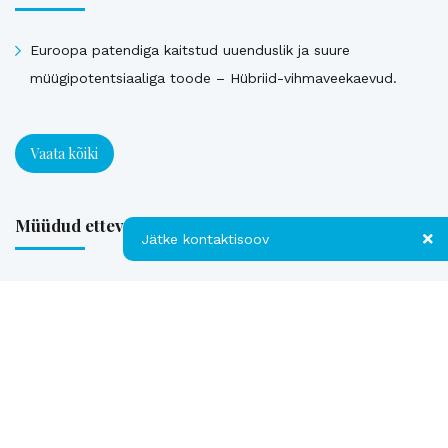
Euroopa patendiga kaitstud uuenduslik ja suure
müügipotentsiaaliga toode – Hübriid-vihmaveekaevud.
Vaata kõiki
Müüdud ettevõtted
Jätke kontaktisoov
Loe referentse müüdud ettevõtetest
Jätke kontaktisoov
Jätke oma telefoninumber või e-posti
aadress ning me võtame teiega ühendust!
Kontakt
Telefon