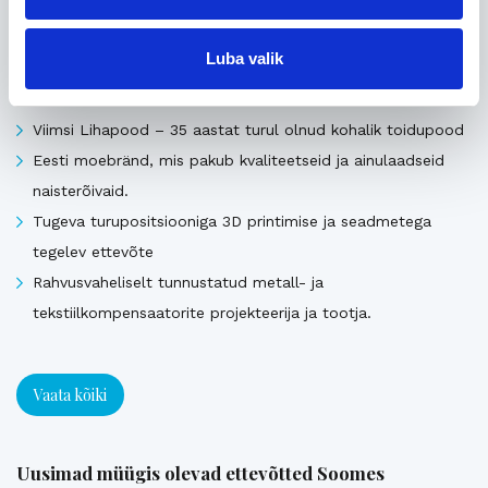
Pika ajalooga transpordiettevõte, mis pakub täis- ja
Luba valik
osakoormavedusid Lääne-Euroopa, Skandinaavia ning
Baltikumi suundadel.
Viimsi Lihapood – 35 aastat turul olnud kohalik toidupood
Eesti moebränd, mis pakub kvaliteetseid ja ainulaadseid
naisterõivaid.
Tugeva turupositsiooniga 3D printimise ja seadmetega
tegelev ettevõte
Rahvusvaheliselt tunnustatud metall- ja
tekstiilkompensaatorite projekteerija ja tootja.
Vaata kõiki
Uusimad müügis olevad ettevõtted Soomes