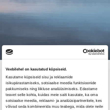
17.4.2018
Veebilehel on kasutatud küpsiseid.
Kasutame küpsiseid sisu ja reklaamide
MÄLIKKÄLÄN AUTOHUOLLOLLE
isikupärastamiseks, sotsiaalse meedia funktsioonide
UUSI OMISTAJA
pakkumiseks ning liikluse analüüsimiseks. Edastame
teavet selle kohta, kuidas meie saiti kasutate, ka oma
sotsiaalse meedia, reklaami- ja analüüsipartneritele, kes
Turkulaisen Mälikkälän Autohuolto Ky:n liiketoiminta on myyty
võivad seda kombineerida muu teabega, mida olete neile
Teemu Hommosen ja Juha Launelan omistamalle yhtiölle.