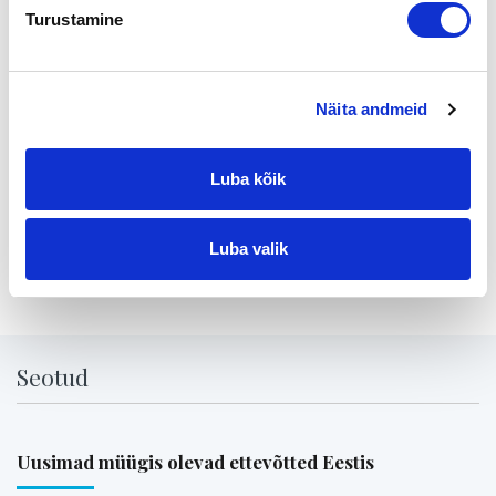
RENGAS- JA AUTOHUOLLON PALVELUITA PÄÄKAUPUNKISE
Turustamine
UDULLA TUOTTAVAN YHTIÖN LIIKETOIMINTA
Yhtiö kuuluu ketjuun ja tuottaa autohuolto- sekä
rengaspalveluita yksityisten kuluttajien lisäksi
Näita andmeid
vakuutusyhtiöille, pienille ja isoille autoliikkeille sekä leasing
yhtiöille.
Luba kõik
Tutustu kohteen kaikkiin tietoihin
täällä >>>
Luba valik
Jaga lehte:
Seotud
Uusimad müügis olevad ettevõtted Eestis