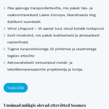
Pika ajalooga transpordiettevõte, mis pakub täis- ja
osakoormavedusid Lääne-Euroopa, Skandinaavia ning
Baltikumi suundadel.
Viimsi Lihapood – 35 aastat turul olnud kohalik toidupood
Eesti moebränd, mis pakub kvaliteetseid ja ainulaadseid
naisterõivaid.
Tugeva turupositsiooniga 3D printimise ja seadmetega
tegelev ettevõte
Rahvusvaheliselt tunnustatud metall- ja
tekstiilkompensaatorite projekteerija ja tootja.
Vaata kõiki
Uusimad müügis olevad ettevõtted Soomes