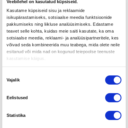
Veebilehel on kasutatud küpsiseid.
KIINNOSTAVIMMAT KOHTEET
Kasutame küpsiseid sisu ja reklaamide
isikupärastamiseks, sotsiaalse meedia funktsioonide
Marraskuussa kolme katsotuinta kohdetta sivuillamme oli:
pakkumiseks ning liikluse analüüsimiseks. Edastame
teavet selle kohta, kuidas meie saiti kasutate, ka oma
LOMAKYLÄ KESKELLÄ KOILLISKAIRAN ERÄMAATA
sotsiaalse meedia, reklaami- ja analüüsipartneritele, kes
Myydään elämäntapa ja kannattava lomakylä keskellä
võivad seda kombineerida muu teabega, mida olete neile
Koilliskairan erämaata.
esitanud või mida nad on kogunud teiepoolse teenuste
Tulppion Majat Ky sijaitsee Martissa, joka on pieni Savukosken
kasutamise käigus.
sivukylä Värriöjoen ja Kemihaaran liittymäkohdassa. Kylän halki
menee tie, joka johtaa Korvatunturin juurelle ja Tulppioon.
Nõusoleku
Tutustu kohteen kaikkiin tietoihin
täällä >>>
Vajalik
valik
MYYDÄÄN 3 KANNATTAVAA KAHVILAA VAASAN KESKUSTAS
SA
Eelistused
Myydään Café Espen, Bakery&Café Tammipiha sekä Göranin
konditoria Vaasasta.
Statistika
Tutustu kohteen kaikkiin tietoihin
täällä >>>