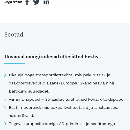
Jaga lehte:
Seotud
Uusimad müügis olevad ettevõtted Eestis
Pika ajalooga transpordiettevõte, mis pakub täis- ja
osakoormavedusid Lääne-Euroopa, Skandinaavia ning
Baltikumi suundadel.
Viimsi Lihapood – 35 aastat turul olnud kohalik toidupood
Eesti moebränd, mis pakub kvaliteetseid ja ainulaadseid
naisterõivaid.
Tugeva turupositsiooniga 3D printimise ja seadmetega