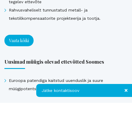
tegelev ettevõte
Rahvusvaheliselt tunnustatud metall- ja
tekstiilkompensaatorite projekteerija ja tootja.
Vaata kõiki
Uusimad müügis olevad ettevõtted Soomes
Euroopa patendiga kaitstud uuenduslik ja suure
müügipotentsiaaliga toode – Hübriid-vihmaveekaevud.
Jätke kontaktisoov
Jätke kontaktisoov
Vaata kõiki
Jätke oma telefoninumber või e-posti
aadress ning me võtame teiega ühendust!
Müüdud ettevõtted