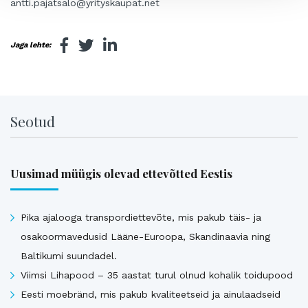
antti.pajatsalo@yrityskaupat.net
Jaga lehte:
Seotud
Uusimad müügis olevad ettevõtted Eestis
Pika ajalooga transpordiettevõte, mis pakub täis- ja
osakoormavedusid Lääne-Euroopa, Skandinaavia ning
Baltikumi suundadel.
Viimsi Lihapood – 35 aastat turul olnud kohalik toidupood
Eesti moebränd, mis pakub kvaliteetseid ja ainulaadseid