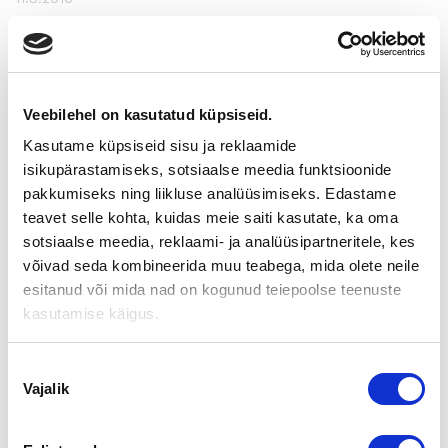
MIKKELIN SEUDUN
UUSYRITYSKESKUKSEN
TOIMITUSJOHTAJA SUOMEN
Veebilehel on kasutatud küpsiseid.
Kasutame küpsiseid sisu ja reklaamide
YRITYSKAUPPOJEN PALVELUKSEEN
isikupärastamiseks, sotsiaalse meedia funktsioonide
TURKUUN
pakkumiseks ning liikluse analüüsimiseks. Edastame
teavet selle kohta, kuidas meie saiti kasutate, ka oma
sotsiaalse meedia, reklaami- ja analüüsipartneritele, kes
Mikkelin Seudun Uusyrityskeskusta vuodesta 2012
võivad seda kombineerida muu teabega, mida olete neile
toimitusjohtajana luotsannut
Antti Pajatsalo
(s. 1980, KTM)
esitanud või mida nad on kogunud teiepoolse teenuste
siirtyy Suomen Yrityskaupat ketjun palvelukseen 15.8.2016.
kasutamise käigus.
Pajatsalo on valmistunut Helsingin Kauppakorkeakoulusta
vuonna 2008 pääaineenaan yrittäjyys ja pk-yritysten
johtaminen. Yrittäjäperheestä lähtöisin olevalla Pajatsalolla on
Nõusoleku
myös omaa yrittäjäkokemusta ennen Uusyrityskeskusta.
Vajalik
valik
Pajatsalo on perustanut ja johtanut kolmea yritystä.
Hänen vahvuusalueita ovat myynti- ja markkinointi,