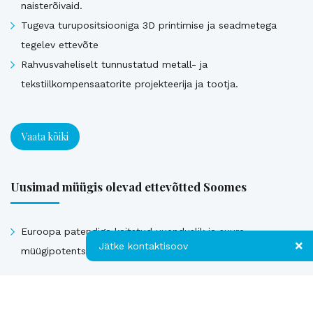
naisterõivaid.
Tugeva turupositsiooniga 3D printimise ja seadmetega
tegelev ettevõte
Rahvusvaheliselt tunnustatud metall- ja
tekstiilkompensaatorite projekteerija ja tootja.
Vaata kõiki
Uusimad müügis olevad ettevõtted Soomes
Euroopa patendiga kaitstud uuenduslik ja suure
Jätke kontaktisoov
müügipotentsiaaliga toode – Hübriid-vihmaveekaevud.
Jätke kontaktisoov
Vaata kõiki