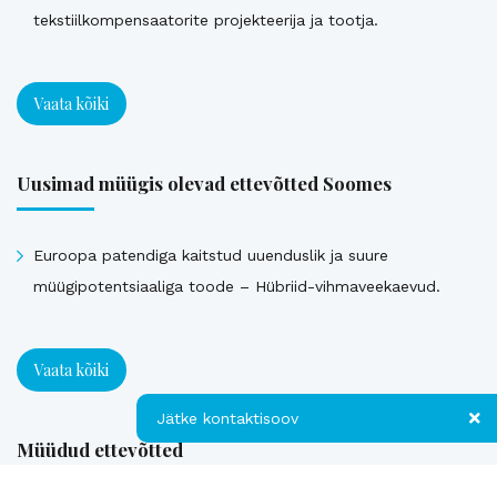
tekstiilkompensaatorite projekteerija ja tootja.
Vaata kõiki
Uusimad müügis olevad ettevõtted Soomes
Euroopa patendiga kaitstud uuenduslik ja suure
müügipotentsiaaliga toode – Hübriid-vihmaveekaevud.
Vaata kõiki
Jätke kontaktisoov
Müüdud ettevõtted
Jätke kontaktisoov