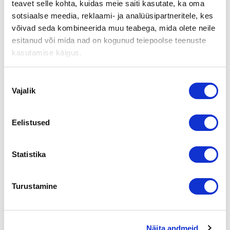
teavet selle kohta, kuidas meie saiti kasutate, ka oma
sotsiaalse meedia, reklaami- ja analüüsipartneritele, kes
Aika:
tiistai 28.2.2017 kello 17.00 – 20.00
võivad seda kombineerida muu teabega, mida olete neile
Paikka:
Pielisen Osuuspankki
esitanud või mida nad on kogunud teiepoolse teenuste
Osoite:
Porokylänkatu 19, Nurmes
kasutamise käigus.
Tilaisuudessa annetaan yrityksen myyntiä tai ostoa
suunnitteleville tietoa yrityskaupassa huomioitavista asioista
Nõusoleku
ja esittellään käytettävissä olevia asiantuntijoita ja
Vajalik
valik
organisaatioita sekä niiden palveluja. Tilaisuuden lopussa on
mahdollisuus tavata asiantuntijoita ja sopia henkilökohtainen
tapaaminen.
Eelistused
Tilaisuudessa puhumassa Suomen Yrityskaupat Oy, Pielisen
Karjalan Kehittämiskeskus Oy Pikes, Finnvera sekä Pielisen
Statistika
Osuuspankki.
Tutustu ohjelmaan ja ilmoittaudu
täällä
Turustamine
Jaga lehte:
Näita andmeid