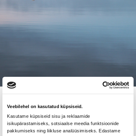
13.2.2017
Veebilehel on kasutatud küpsiseid.
MITEN ONNISTUN
Kasutame küpsiseid sisu ja reklaamide
YRITYSKAUPASSA? -TAPAHTUMA
isikupärastamiseks, sotsiaalse meedia funktsioonide
pakkumiseks ning liikluse analüüsimiseks. Edastame
28.2.2017 NURMEKSESSA