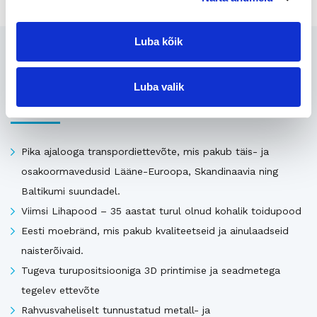
Luba kõik
Seotud
Luba valik
Uusimad müügis olevad ettevõtted Eestis
Pika ajalooga transpordiettevõte, mis pakub täis- ja
osakoormavedusid Lääne-Euroopa, Skandinaavia ning
Baltikumi suundadel.
Viimsi Lihapood – 35 aastat turul olnud kohalik toidupood
Eesti moebränd, mis pakub kvaliteetseid ja ainulaadseid
naisterõivaid.
Tugeva turupositsiooniga 3D printimise ja seadmetega
tegelev ettevõte
Rahvusvaheliselt tunnustatud metall- ja