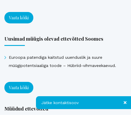
Vaata kõiki
Uusimad müügis olevad ettevõtted Soomes
Euroopa patendiga kaitstud uuenduslik ja suure
müügipotentsiaaliga toode – Hübriid-vihmaveekaevud.
Vaata kõiki
Jätke kontaktisoov
Müüdud ettevõtted
Jätke kontaktisoov
Loe referentse müüdud ettevõtetest