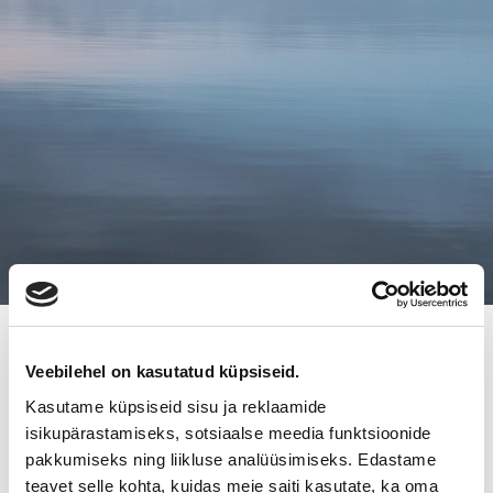
9.5.2016
Veebilehel on kasutatud küpsiseid.
MITEN ONNISTUN
Kasutame küpsiseid sisu ja reklaamide
YRITYSKAUPASSA? TAPAHTUMA
isikupärastamiseks, sotsiaalse meedia funktsioonide
pakkumiseks ning liikluse analüüsimiseks. Edastame
KITEELLÄ 16.5.2016
teavet selle kohta, kuidas meie saiti kasutate, ka oma