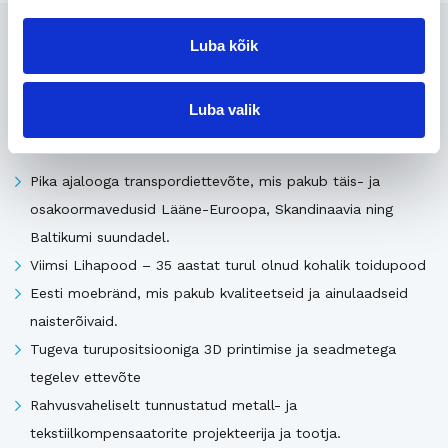
Seotud
Luba kõik
Luba valik
Uusimad müügis olevad ettevõtted Eestis
Pika ajalooga transpordiettevõte, mis pakub täis- ja
osakoormavedusid Lääne-Euroopa, Skandinaavia ning
Baltikumi suundadel.
Viimsi Lihapood – 35 aastat turul olnud kohalik toidupood
Eesti moebränd, mis pakub kvaliteetseid ja ainulaadseid
naisterõivaid.
Tugeva turupositsiooniga 3D printimise ja seadmetega
tegelev ettevõte
Rahvusvaheliselt tunnustatud metall- ja
tekstiilkompensaatorite projekteerija ja tootja.