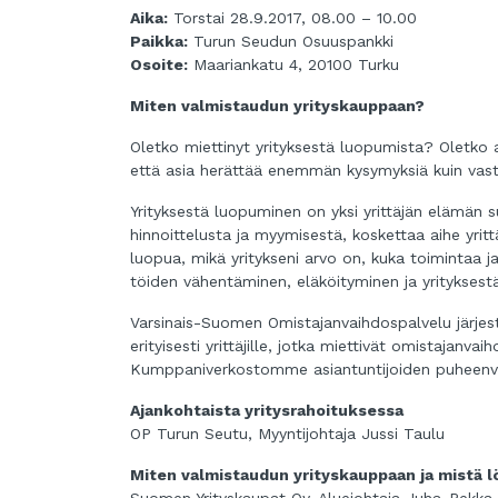
Aika:
Torstai 28.9.2017, 08.00 – 10.00
Paikka:
Turun Seudun Osuuspankki
Osoite:
Maariankatu 4, 20100 Turku
Miten valmistaudun yrityskauppaan?
Oletko miettinyt yrityksestä luopumista? Oletko 
että asia herättää enemmän kysymyksiä kuin vas
Yrityksestä luopuminen on yksi yrittäjän elämän 
hinnoittelusta ja myymisestä, koskettaa aihe yrit
luopua, mikä yritykseni arvo on, kuka toimintaa j
töiden vähentäminen, eläköityminen ja yrityksest
Varsinais-Suomen Omistajanvaihdospalvelu järjes
erityisesti yrittäjille, jotka miettivät omistajan
Kumppaniverkostomme asiantuntijoiden puheenvuo
Ajankohtaista yritysrahoituksessa
OP Turun Seutu, Myyntijohtaja Jussi Taulu
Miten valmistaudun yrityskauppaan ja mistä l
Suomen Yrityskaupat Oy, Aluejohtaja Juha-Pekka As