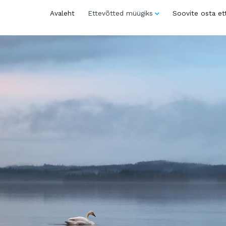
Avaleht
Ettevõtted müügiks
Soovite osta et