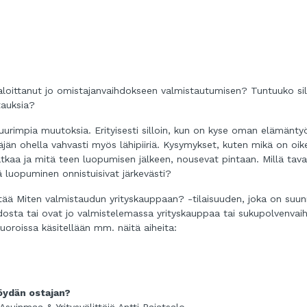
aloittanut jo omistajanvaihdokseen valmistautumisen? Tuntuuko sil
tauksia?
suurimpia muutoksia. Erityisesti silloin, kun on kyse oman elämänty
täjän ohella vahvasti myös lähipiiriä. Kysymykset, kuten mikä on oik
atkaa ja mitä teen luopumisen jälkeen, nousevat pintaan. Millä tava
ä luopuminen onnistuisivat järkevästi?
tää Miten valmistaudun yrityskauppaan? -tilaisuuden, joka on suun
vaihdosta tai ovat jo valmistelemassa yrityskauppaa tai sukupolvenvai
roissa käsitellään mm. näitä aiheita:
öydän ostajan?
uinmaa & Yritysvälittäjä Antti Pajatsalo