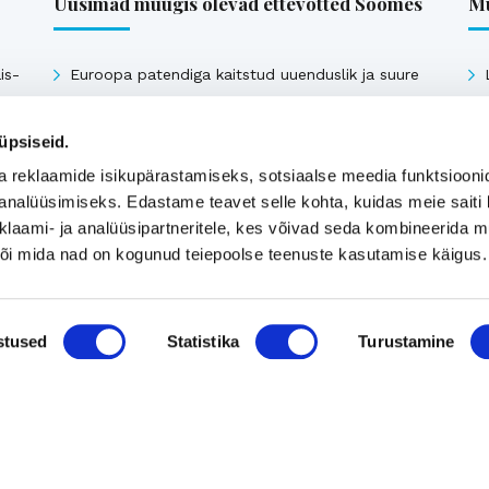
Uusimad müügis olevad ettevõtted Soomes
Mü
is-
Euroopa patendiga kaitstud uuenduslik ja suure
müügipotentsiaaliga toode – Hübriid-
vihmaveekaevud.
üpsiseid.
k
a reklaamide isikupärastamiseks, sotsiaalse meedia funktsiooni
analüüsimiseks. Edastame teavet selle kohta, kuidas meie saiti 
Vaata kõiki
klaami- ja analüüsipartneritele, kes võivad seda kombineerida 
 või mida nad on kogunud teiepoolse teenuste kasutamise käigus.
stused
Statistika
Turustamine