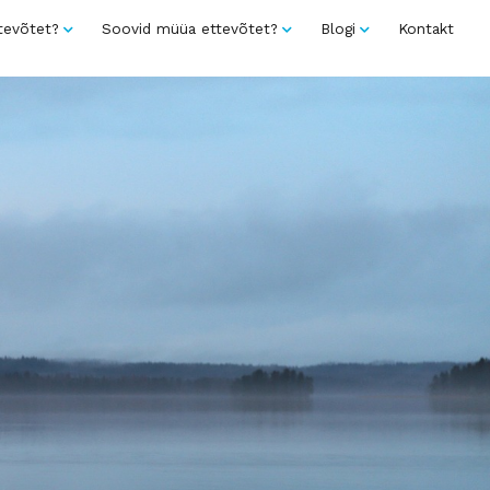
tevõtet?
Soovid müüa ettevõtet?
Blogi
Kontakt