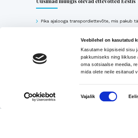
Uusimad müügis olevad ettevõtted Eestis
Pika ajalooga transpordiettevõte, mis pakub tä
ja osakoormavedusid Lääne-Euroopa,
Skandinaavia ning Baltikumi suundadel.
Veebilehel on kasutatud k
Viimsi Lihapood – 35 aastat turul olnud kohali
Kasutame küpsiseid sisu j
toidupood
pakkumiseks ning liikluse 
Eesti moebränd, mis pakub kvaliteetseid ja
oma sotsiaalse meedia, re
mida olete neile esitanud
ainulaadseid naisterõivaid.
Tugeva turupositsiooniga 3D printimise ja
seadmetega tegelev ettevõte
Nõusoleku
Vajalik
Eeli
Rahvusvaheliselt tunnustatud metall- ja
valik
tekstiilkompensaatorite projekteerija ja tootja.
Vaata kõiki