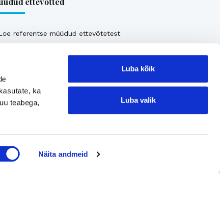
üdud ettevõtted
Loe referentse müüdud ettevõtetest
Luba kõik
de
kasutate, ka
Luba valik
muu teabega,
Jätke kontaktisoov
Näita andmeid
Jätke kontaktisoov
Jätke oma telefoninumber või e-posti
aadress ning me võtame teiega ühendust!