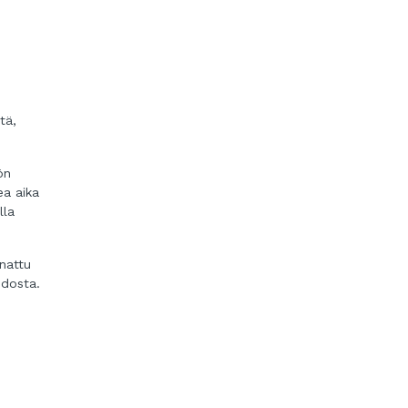
tä,
ön
ea aika
lla
nattu
hdosta.