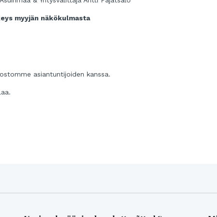
rkeys myyjän näkökulmasta
kostomme asiantuntijoiden kanssa.
laa.