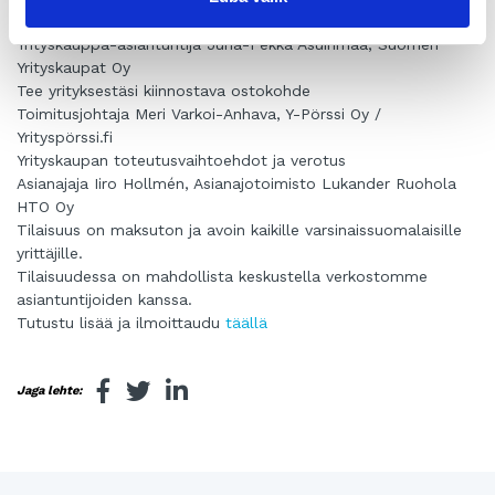
ja mistä löydän ostajan?
Yrityskauppa-asiantuntija Juha-Pekka Asuinmaa, Suomen
Yrityskaupat Oy
Tee yrityksestäsi kiinnostava ostokohde
Toimitusjohtaja Meri Varkoi-Anhava, Y-Pörssi Oy /
Yrityspörssi.fi
Yrityskaupan toteutusvaihtoehdot ja verotus
Asianajaja Iiro Hollmén, Asianajotoimisto Lukander Ruohola
HTO Oy
Tilaisuus on maksuton ja avoin kaikille varsinaissuomalaisille
yrittäjille.
Tilaisuudessa on mahdollista keskustella verkostomme
asiantuntijoiden kanssa.
Tutustu lisää ja ilmoittaudu
täällä
Jaga lehte: