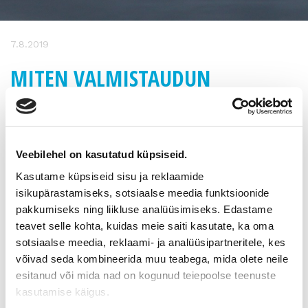
7.8.2019
MITEN VALMISTAUDUN
YRITYSKAUPPAAN? -
AAMUTILAISUUS TURUSSA
Veebilehel on kasutatud küpsiseid.
Aika:
27.8.2019 klo 8.00 – 10.30
Kasutame küpsiseid sisu ja reklaamide
Paikka:
SparkUp
isikupärastamiseks, sotsiaalse meedia funktsioonide
Osoite:
Tykistökatu 4, Turku
pakkumiseks ning liikluse analüüsimiseks. Edastame
teavet selle kohta, kuidas meie saiti kasutate, ka oma
Miten valmistaudun yrityskauppaan?
sotsiaalse meedia, reklaami- ja analüüsipartneritele, kes
võivad seda kombineerida muu teabega, mida olete neile
Oletko miettinyt yrityksestä luopumista? Oletko aloittanut jo
esitanud või mida nad on kogunud teiepoolse teenuste
omistajanvaihdokseen valmistautumisen? Tuntuuko siltä, että
kasutamise käigus.
asia herättää enemmän kysymyksiä kuin vastauksia?