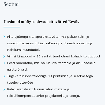
Seotud
Uusimad müügis olevad ettevõtted Eestis
Pika ajalooga transpordiettevõte, mis pakub täis- ja
osakoormavedusid Lääne-Euroopa, Skandinaavia ning
Baltikumi suundadel.
Viimsi Lihapood – 35 aastat turul olnud kohalik toidupood
Eesti moebränd, mis pakub kvaliteetseid ja ainulaadseid
naisterõivaid.
Tugeva turupositsiooniga 3D printimise ja seadmetega
tegelev ettevõte
Rahvusvaheliselt tunnustatud metall- ja
tekstiilkompensaatorite projekteerija ja tootja.