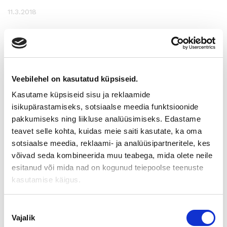
11.3.2018
MITEN VALMISTAUDUN
YRITYSKAUPPAAN -TILAISUUS
23.3.2018 TURUSSA
Veebilehel on kasutatud küpsiseid.
Kasutame küpsiseid sisu ja reklaamide
Oletko miettinyt yrityksestä luopumista? Oletko aloittanut jo
isikupärastamiseks, sotsiaalse meedia funktsioonide
omistajanvaihdokseen valmistautumisen? Tuntuuko siltä, että
pakkumiseks ning liikluse analüüsimiseks. Edastame
asia herättää enemmän kysymyksiä kuin vastauksia?
teavet selle kohta, kuidas meie saiti kasutate, ka oma
Yrityksestä luopuminen on yksi yrittäjän elämän suurimpia
sotsiaalse meedia, reklaami- ja analüüsipartneritele, kes
muutoksia. Erityisesti silloin, kun on kyse oman elämäntyön
võivad seda kombineerida muu teabega, mida olete neile
hinnoittelusta ja myymisestä, koskettaa aihe yrittäjän ohella
esitanud või mida nad on kogunud teiepoolse teenuste
vahvasti myös lähipiiriä. Kysymykset, kuten mikä on oikea aika
kasutamise käigus.
luopua, mikä yritykseni arvo on, kuka toimintaa jatkaa ja mitä
teen luopumisen jälkeen, nousevat pintaan. Millä tavalla
töiden vähentäminen, eläköityminen ja yrityksestä luopuminen
Nõusoleku
onnistuisivat järkevästi? Tässä tilaisuudessa keskitymme
Vajalik
valik