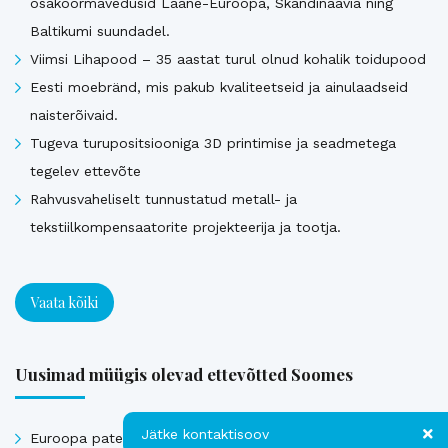
osakoormavedusid Lääne-Euroopa, Skandinaavia ning
Baltikumi suundadel.
Viimsi Lihapood – 35 aastat turul olnud kohalik toidupood
Eesti moebränd, mis pakub kvaliteetseid ja ainulaadseid
naisterõivaid.
Tugeva turupositsiooniga 3D printimise ja seadmetega
tegelev ettevõte
Rahvusvaheliselt tunnustatud metall- ja
tekstiilkompensaatorite projekteerija ja tootja.
Vaata kõiki
Uusimad müügis olevad ettevõtted Soomes
Jätke kontaktisoov
Euroopa patendiga kaitstud uuenduslik ja suure