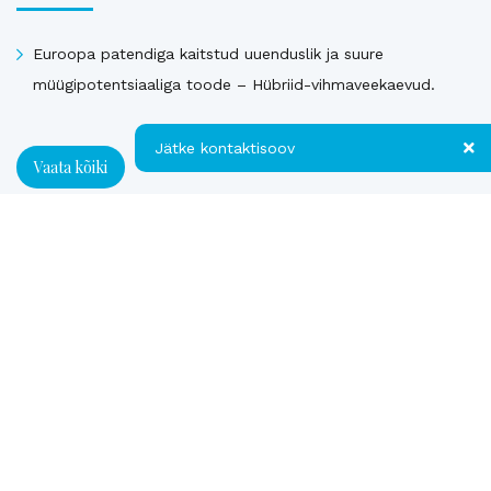
Euroopa patendiga kaitstud uuenduslik ja suure
müügipotentsiaaliga toode – Hübriid-vihmaveekaevud.
Jätke kontaktisoov
Vaata kõiki
Jätke kontaktisoov
Müüdud ettevõtted
Jätke oma telefoninumber või e-posti
aadress ning me võtame teiega ühendust!
Loe referentse müüdud ettevõtetest
Kontakt
Telefon
E-post
*