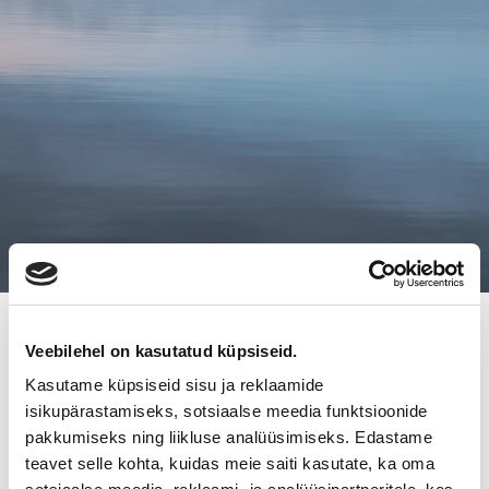
14.6.2018
Veebilehel on kasutatud küpsiseid.
NAISTEN KUNTOSALI SUNSPORT
Kasutame küpsiseid sisu ja reklaamide
ON VAIHTANUT OMISTAJAA
isikupärastamiseks, sotsiaalse meedia funktsioonide
pakkumiseks ning liikluse analüüsimiseks. Edastame
teavet selle kohta, kuidas meie saiti kasutate, ka oma
Pitkäikäinen ja maineikas naisten oma kuntosali SunSport