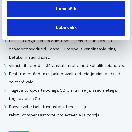
Luba kõik
Uusimad müügis olevad ettevõtted Eestis
Luba valik
Pika ajalooga transpordiettevõte, mis pakub täis- ja
osakoormavedusid Lääne-Euroopa, Skandinaavia ning
Baltikumi suundadel.
Viimsi Lihapood – 35 aastat turul olnud kohalik toidupood
Eesti moebränd, mis pakub kvaliteetseid ja ainulaadseid
naisterõivaid.
Tugeva turupositsiooniga 3D printimise ja seadmetega
tegelev ettevõte
Rahvusvaheliselt tunnustatud metall- ja
tekstiilkompensaatorite projekteerija ja tootja.