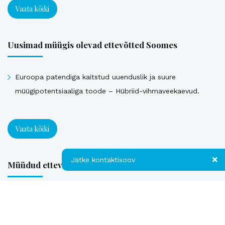
Vaata kõiki
Uusimad müügis olevad ettevõtted Soomes
Euroopa patendiga kaitstud uuenduslik ja suure
müügipotentsiaaliga toode – Hübriid-vihmaveekaevud.
Vaata kõiki
Jätke kontaktisoov
Müüdud ettevõtted
Jätke kontaktisoov
Loe referentse müüdud ettevõtetest
Jätke oma telefoninumber või e-posti