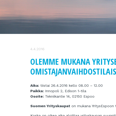
4.4.2016
OLEMME MUKANA YRITYS
OMISTAJANVAIHDOSTILAIS
Aika:
tiistai 26.4.2016 kello 08.00 – 12.00
Paikka:
Innopoli 2, Edison 1-tila
Osoite:
Tekniikantie 14, 02150 Espoo
Suomen Yrityskaupat
on mukana YritysEspoon t
Koska on oikea aika aloittaa yrityskaupan suunni