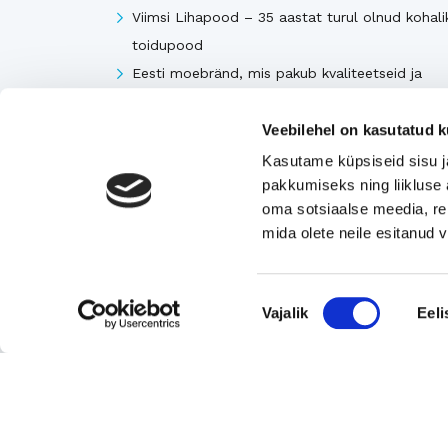
Viimsi Lihapood – 35 aastat turul olnud kohali
toidupood
Eesti moebränd, mis pakub kvaliteetseid ja
ainulaadseid naisterõivaid.
Veebilehel on kasutatud k
Tugeva turupositsiooniga 3D printimise ja
seadmetega tegelev ettevõte
Kasutame küpsiseid sisu j
pakkumiseks ning liikluse 
Rahvusvaheliselt tunnustatud metall- ja
oma sotsiaalse meedia, re
tekstiilkompensaatorite projekteerija ja tootja.
mida olete neile esitanud
Vaata kõiki
Nõusoleku
Vajalik
Eeli
valik