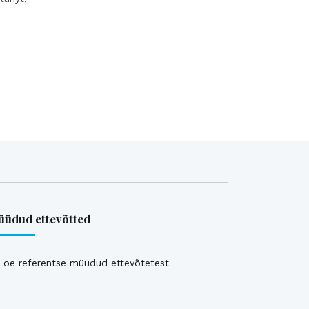
üdud ettevõtted
Loe referentse müüdud ettevõtetest