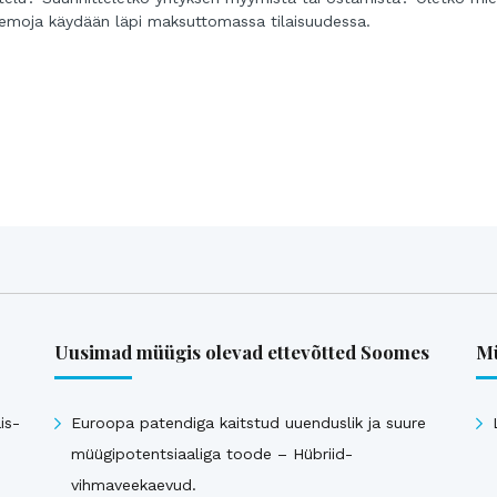
 teemoja käydään läpi maksuttomassa tilaisuudessa.
Uusimad müügis olevad ettevõtted Soomes
Mü
is-
Euroopa patendiga kaitstud uuenduslik ja suure
müügipotentsiaaliga toode – Hübriid-
vihmaveekaevud.