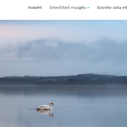
Avaleht
Ettevõtted müügiks
Soovite osta et