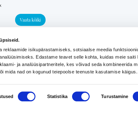
k
Vaata kõiki
üpsiseid.
a reklaamide isikupärastamiseks, sotsiaalse meedia funktsiooni
analüüsimiseks. Edastame teavet selle kohta, kuidas meie saiti 
klaami- ja analüüsipartneritele, kes võivad seda kombineerida 
 või mida nad on kogunud teiepoolse teenuste kasutamise käigus.
stused
Statistika
Turustamine