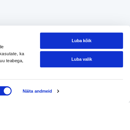
Luba kõik
de
kasutate, ka
Luba valik
muu teabega,
Jätke kontaktisoov
Näita andmeid
Jätke kontaktisoov
Jätke oma telefoninumber või e-posti
aadress ning me võtame teiega ühendust!