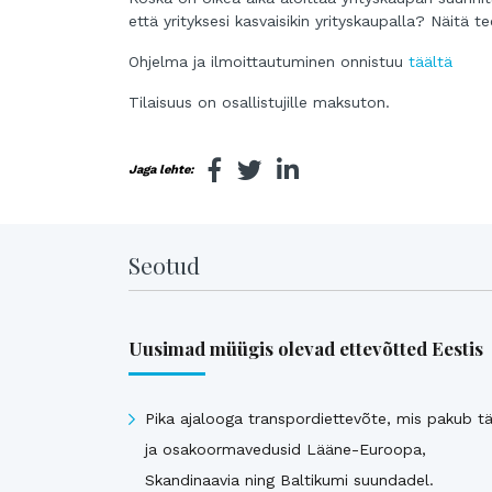
että yrityksesi kasvaisikin yrityskaupalla? Näitä
Ohjelma ja ilmoittautuminen onnistuu
täältä
Tilaisuus on osallistujille maksuton.
Jaga lehte:
Seotud
Uusimad müügis olevad ettevõtted Eestis
Pika ajalooga transpordiettevõte, mis pakub tä
ja osakoormavedusid Lääne-Euroopa,
Skandinaavia ning Baltikumi suundadel.