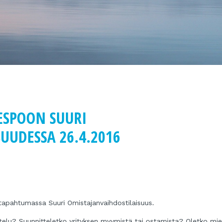
ESPOON SUURI
UUDESSA 26.4.2016
apahtumassa Suuri Omistajanvaihdostilaisuus.
ttelu? Suunnitteletko yrityksen myymistä tai ostamista? Oletko miet