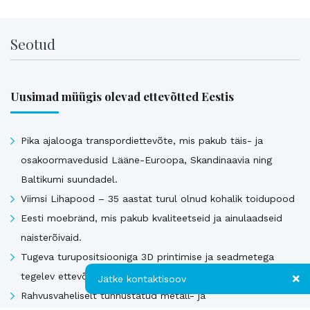
Seotud
Uusimad müügis olevad ettevõtted Eestis
Pika ajalooga transpordiettevõte, mis pakub täis- ja
osakoormavedusid Lääne-Euroopa, Skandinaavia ning
Baltikumi suundadel.
Viimsi Lihapood – 35 aastat turul olnud kohalik toidupood
Eesti moebränd, mis pakub kvaliteetseid ja ainulaadseid
naisterõivaid.
Tugeva turupositsiooniga 3D printimise ja seadmetega
tegelev ettevõte
Jätke kontaktisoov
Rahvusvaheliselt tunnustatud metall- ja