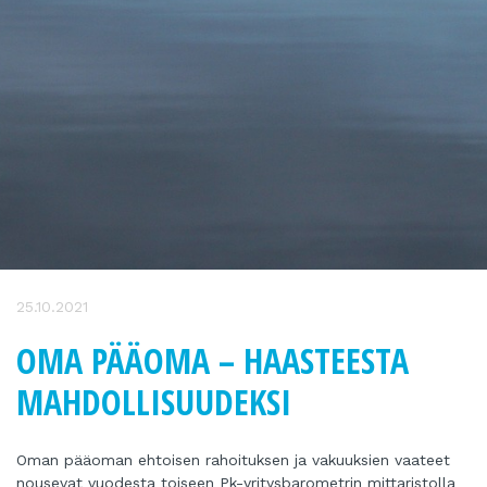
25.10.2021
OMA PÄÄOMA – HAASTEESTA
MAHDOLLISUUDEKSI
Oman pääoman ehtoisen rahoituksen ja vakuuksien vaateet
nousevat vuodesta toiseen Pk-yritysbarometrin mittaristolla