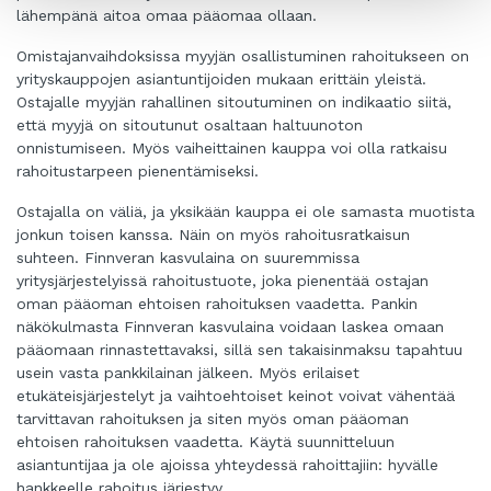
lähempänä aitoa omaa pääomaa ollaan.
Omistajanvaihdoksissa myyjän osallistuminen rahoitukseen on
yrityskauppojen asiantuntijoiden mukaan erittäin yleistä.
Ostajalle myyjän rahallinen sitoutuminen on indikaatio siitä,
että myyjä on sitoutunut osaltaan haltuunoton
onnistumiseen. Myös vaiheittainen kauppa voi olla ratkaisu
rahoitustarpeen pienentämiseksi.
Ostajalla on väliä, ja yksikään kauppa ei ole samasta muotista
jonkun toisen kanssa. Näin on myös rahoitusratkaisun
suhteen. Finnveran kasvulaina on suuremmissa
yritysjärjestelyissä rahoitustuote, joka pienentää ostajan
oman pääoman ehtoisen rahoituksen vaadetta. Pankin
näkökulmasta Finnveran kasvulaina voidaan laskea omaan
pääomaan rinnastettavaksi, sillä sen takaisinmaksu tapahtuu
usein vasta pankkilainan jälkeen. Myös erilaiset
etukäteisjärjestelyt ja vaihtoehtoiset keinot voivat vähentää
tarvittavan rahoituksen ja siten myös oman pääoman
ehtoisen rahoituksen vaadetta. Käytä suunnitteluun
asiantuntijaa ja ole ajoissa yhteydessä rahoittajiin: hyvälle
hankkeelle rahoitus järjestyy.