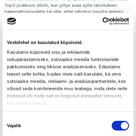
Top3-joukkoon silloin, kun yritys avaa syitä rahoituksen
hakemattomuudelle tai sille, ettei rahoitus lopulta järjesty.
Omistajanvaihdokset nojaavat usein vahvasti ulkopuoliseen
rahoitukseen, sillä harva toimija, pääomasijoittajia lukuun
ottamatta, kykenee rahoittamaan yrityskaupan omilla
säästöillään. Tästä syystä oman pääoman ehtoinen rahoitus
Veebilehel on kasutatud küpsiseid.
ja vakuusvaateet voivat olla myös omistajanvaihdoksen
rahoituksen pullonkaulana. Omistajanvaihdosta varten yhtiö
Kasutame küpsiseid sisu ja reklaamide
tai kokonaisuus ottaa usein lainaa, ja rahoittajalta poistuvat
isikupärastamiseks, sotsiaalse meedia funktsioonide
käytöstä esimerkiksi myyjän vakuudet. Omaa pääomaa
pakkumiseks ning liikluse analüüsimiseks. Edastame
tarvitaan, ja sen rooli korostuu, jos takaisinmaksuaika
teavet selle kohta, kuidas meie saiti kasutate, ka oma
lainarahoitukselle muodostuu muutoin pitkäksi tai
sotsiaalse meedia, reklaami- ja analüüsipartneritele, kes
kokonaisuuden omavaraisuusaste laskee sille tasolle, että
yhtiön yrityskaupan jälkeisessä jatkorahoituksessa voi olla
võivad seda kombineerida muu teabega, mida olete neile
haasteita.
esitanud või mida nad on kogunud teiepoolse teenuste
kasutamise käigus.
Se, millainen vaatimus omarahoitukselle asetetaan, riippuu
myös usein ostajasta. Jos ostettavan yhtiön liiketoiminta ei
kykene maksamaan kauppainvestointia takaisin kohtuullisessa
Nõusoleku
ajassa, täytyy ostajan kantaa tämä riski jotenkin toisin –
Vajalik
valik
esimerkiksi muista liiketoimista tulevilla tuloilla. Tämä