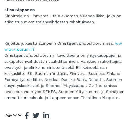
Elisa Sipponen
Kirjoittaja on Finnveran Etelä-Suomen aluepäällikkö, joka on
erikoistunut omistajanvaihdosten rahoitukseen.
Kirjoitus julkaistu alunperin Omistajanvaihdosfoorumissa,
ww
w.ov-foorumi.fi
Omistajanvaihdosfoorumin tavoitteena on yrityskauppojen ja
sukupolvenvaihdosten vauhdittaminen. Hankkeen rahoittajina
ovat työ- ja elinkeinoministeriö sekä Elinkeinoelämän
keskusliitto EK, Suomen Yrittäjät, Finnvera, Business Finland,
Perheyritysten liitto, Nordea, Danske Bank, Deloitte, Suomen
uusyrityskeskukset ja Suomen Yrityskaupat. Ov-foorumissa
ovat mukana myös SEKES, Suomen Yrityskummit ja Seinäjoen
ammattikorkeakoulu ja Lappeenrannan Teknillinen Yliopisto.
Jaga lehte: