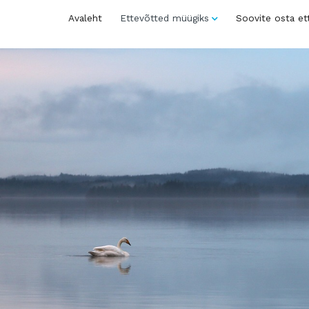
Avaleht
Ettevõtted müügiks
Soovite osta et