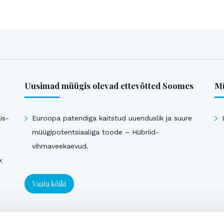
Uusimad müügis olevad ettevõtted Soomes
Mü
is-
Euroopa patendiga kaitstud uuenduslik ja suure
müügipotentsiaaliga toode – Hübriid-
vihmaveekaevud.
k
Vaata kõiki