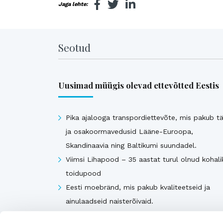
Jaga lehte:
Seotud
Uusimad müügis olevad ettevõtted Eestis
Pika ajalooga transpordiettevõte, mis pakub tä
ja osakoormavedusid Lääne-Euroopa,
Skandinaavia ning Baltikumi suundadel.
Viimsi Lihapood – 35 aastat turul olnud kohali
toidupood
Eesti moebränd, mis pakub kvaliteetseid ja
ainulaadseid naisterõivaid.
Tugeva turupositsiooniga 3D printimise ja