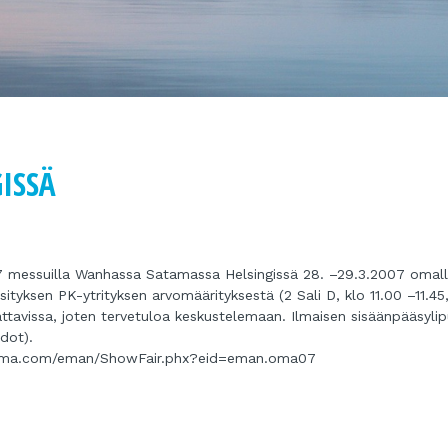
ISSÄ
 messuilla Wanhassa Satamassa Helsingissä 28. –29.3.2007 omal
sityksen PK-ytrityksen arvomäärityksestä (2 Sali D, klo 11.00 –11.45
ttavissa, joten tervetuloa keskustelemaan. Ilmaisen sisäänpääsyli
dot).
atama.com/eman/ShowFair.phx?eid=eman.oma07