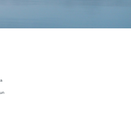
la
,
pun