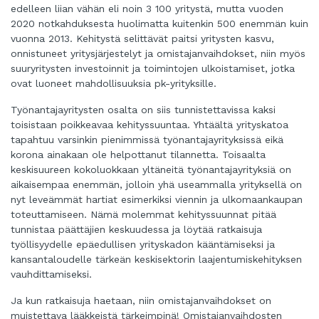
edelleen liian vähän eli noin 3 100 yritystä, mutta vuoden
2020 notkahduksesta huolimatta kuitenkin 500 enemmän kuin
vuonna 2013. Kehitystä selittävät paitsi yritysten kasvu,
onnistuneet yritysjärjestelyt ja omistajanvaihdokset, niin myös
suuryritysten investoinnit ja toimintojen ulkoistamiset, jotka
ovat luoneet mahdollisuuksia pk-yrityksille.
Työnantajayritysten osalta on siis tunnistettavissa kaksi
toisistaan poikkeavaa kehityssuuntaa. Yhtäältä yrityskatoa
tapahtuu varsinkin pienimmissä työnantajayrityksissä eikä
korona ainakaan ole helpottanut tilannetta. Toisaalta
keskisuureen kokoluokkaan yltäneitä työnantajayrityksiä on
aikaisempaa enemmän, jolloin yhä useammalla yrityksellä on
nyt leveämmät hartiat esimerkiksi viennin ja ulkomaankaupan
toteuttamiseen. Nämä molemmat kehityssuunnat pitää
tunnistaa päättäjien keskuudessa ja löytää ratkaisuja
työllisyydelle epäedullisen yrityskadon kääntämiseksi ja
kansantaloudelle tärkeän keskisektorin laajentumiskehityksen
vauhdittamiseksi.
Ja kun ratkaisuja haetaan, niin omistajanvaihdokset on
muistettava lääkkeistä tärkeimpinä! Omistajanvaihdosten