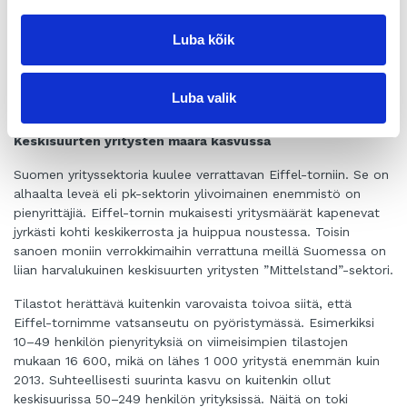
sinänsä olisikin kannattava ja elinkelpoinen. Vuosittain arviolta
parituhatta toimintakykyistä yritystä joutuu lopettamaan
Luba kõik
toimintansa jatkajapulan takia. Lisäksi korona on iskenyt
voimakkaimmin juuri näihin pienimpiin alle 10 henkilön
mikrotyönantajiin, joiden määrä on pienentynyt yli 8 000
Luba valik
yrityksellä vuodesta 2013.
Keskisuurten yritysten määrä kasvussa
Suomen yrityssektoria kuulee verrattavan Eiffel-torniin. Se on
alhaalta leveä eli pk-sektorin ylivoimainen enemmistö on
pienyrittäjiä. Eiffel-tornin mukaisesti yritysmäärät kapenevat
jyrkästi kohti keskikerrosta ja huippua noustessa. Toisin
sanoen moniin verrokkimaihin verrattuna meillä Suomessa on
liian harvalukuinen keskisuurten yritysten ”Mittelstand”-sektori.
Tilastot herättävä kuitenkin varovaista toivoa siitä, että
Eiffel-tornimme vatsanseutu on pyöristymässä. Esimerkiksi
10–49 henkilön pienyrityksiä on viimeisimpien tilastojen
mukaan 16 600, mikä on lähes 1 000 yritystä enemmän kuin
2013. Suhteellisesti suurinta kasvu on kuitenkin ollut
keskisuurissa 50–249 henkilön yrityksissä. Näitä on toki