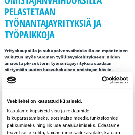
OMISTAJANVAIHDOKSILLA
PELASTETAAN
TYÖNANTAJAYRITYKSIÄ JA
TYÖPAIKKOJA
Yrityskaupoilla ja sukupolvenvaihdoksilla on myönteinen
vaikutus myös Suomen työllisyyskehitykseen: niiden
ansiosta pk-sektorin työnantajayrityksiä saadaan
siirtymään uuden kasvuhakuisen omistajan käsiin.
Samalla vauhditetaan myös keskisuurista yrityksistä
koostuvan Mittelstand-sektorin vahvistumista
Suomessa, kirjoittaa Omistajavaihdosfoorumin
puheenjohtaja Jari Huovinen EK:sta.
Veebilehel on kasutatud küpsiseid.
Elinkeinoelämän keskusliitto EK teettää vuosittain
Kasutame küpsiseid sisu ja reklaamide
työnantajayrityskatsauksen, joka perustuu Tilastokeskuksen
isikupärastamiseks, sotsiaalse meedia funktsioonide
yritysten rakenne- ja tilinpäätöstilastoihin. EK:n katsauksissa
pakkumiseks ning liikluse analüüsimiseks. Edastame
työnantajayrityksinä pidetään niitä, jotka henkilötyövuosina
mitattuna työllistävät yrittäjän lisäksi ainakin yhden henkilön.
teavet selle kohta, kuidas meie saiti kasutate, ka oma