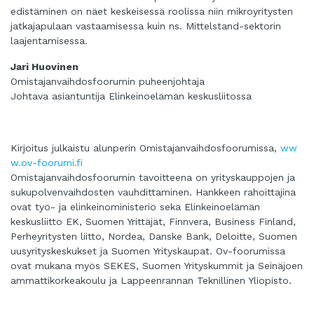
edistäminen on näet keskeisessä roolissa niin mikroyritysten
jatkajapulaan vastaamisessa kuin ns. Mittelstand-sektorin
laajentamisessa.
Jari Huovinen
Omistajanvaihdosfoorumin puheenjohtaja
Johtava asiantuntija Elinkeinoelämän keskusliitossa
Kirjoitus julkaistu alunperin Omistajanvaihdosfoorumissa,
ww
w.ov-foorumi.fi
Omistajanvaihdosfoorumin tavoitteena on yrityskauppojen ja
sukupolvenvaihdosten vauhdittaminen. Hankkeen rahoittajina
ovat työ- ja elinkeinoministeriö sekä Elinkeinoelämän
keskusliitto EK, Suomen Yrittäjät, Finnvera, Business Finland,
Perheyritysten liitto, Nordea, Danske Bank, Deloitte, Suomen
uusyrityskeskukset ja Suomen Yrityskaupat. Ov-foorumissa
ovat mukana myös SEKES, Suomen Yrityskummit ja Seinäjoen
ammattikorkeakoulu ja Lappeenrannan Teknillinen Yliopisto.