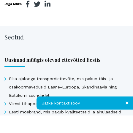
Jaga lehte:
Seotud
Uusimad müügis olevad ettevõtted Eestis
Pika ajalooga transpordiettevõte, mis pakub täis- ja
osakoormavedusid Lääne-Euroopa, Skandinaavia ning
Baltikumi suundadel.
Jätke kontaktisoov
Viimsi Lihapood – 35 aastat turul olnud kohalik toidupood
Eesti moebränd, mis pakub kvaliteetseid ja ainulaadseid
naisterõivaid.
Jätke kontaktisoov
Tugeva turupositsiooniga 3D printimise ja seadmetega