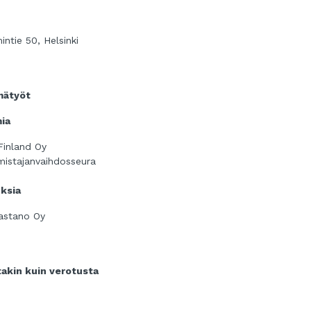
ntie 50, Helsinki
hmätyöt
ia
Finland Oy
istajanvaihdosseura
ksia
Castano Oy
akin kuin verotusta