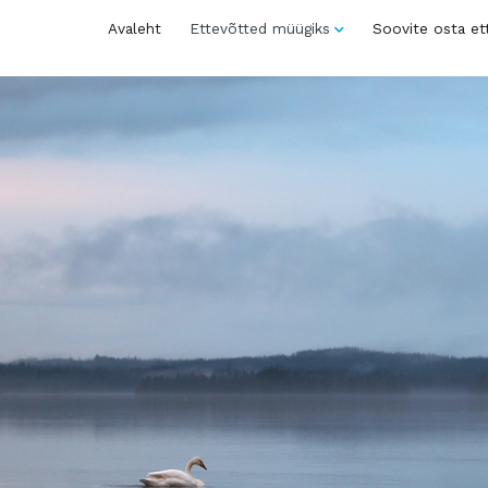
Avaleht
Ettevõtted müügiks
Soovite osta et