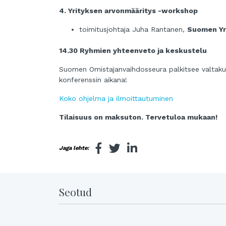
4. Yrityksen arvonmääritys -workshop
toimitusjohtaja Juha Rantanen,
Suomen Yr
14.30 Ryhmien yhteenveto ja keskustelu
Suomen Omistajanvaihdosseura palkitsee valt
konferenssin aikana!
Koko ohjelma ja ilmoittautuminen
Tilaisuus on maksuton. Tervetuloa mukaan!
Jaga lehte:
Seotud