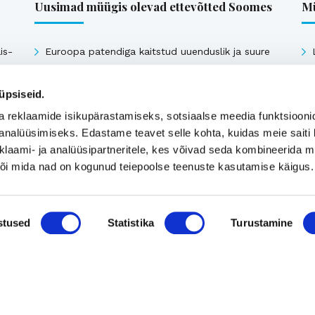
Uusimad müügis olevad ettevõtted Soomes
Mü
is-
Euroopa patendiga kaitstud uuenduslik ja suure
müügipotentsiaaliga toode – Hübriid-
vihmaveekaevud.
üpsiseid.
k
a reklaamide isikupärastamiseks, sotsiaalse meedia funktsiooni
analüüsimiseks. Edastame teavet selle kohta, kuidas meie saiti 
Vaata kõiki
klaami- ja analüüsipartneritele, kes võivad seda kombineerida 
 või mida nad on kogunud teiepoolse teenuste kasutamise käigus.
stused
Statistika
Turustamine