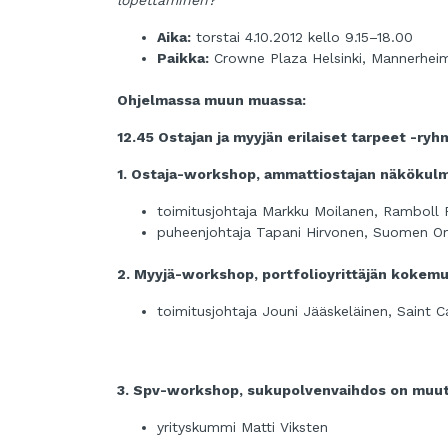
lopettaminen?
Aika:
torstai 4.10.2012 kello 9.15–18.00
Paikka:
Crowne Plaza Helsinki, Mannerheimi
Ohjelmassa muun muassa:
12.45 Ostajan ja myyjän erilaiset tarpeet -ry
1. Ostaja-workshop, ammattiostajan näkökulm
toimitusjohtaja Markku Moilanen, Ramboll 
puheenjohtaja Tapani Hirvonen, Suomen Om
2. Myyjä-workshop, portfolioyrittäjän kokemu
toimitusjohtaja Jouni Jääskeläinen, Saint 
3. Spv-workshop, sukupolvenvaihdos on muut
yrityskummi Matti Viksten