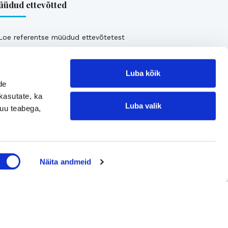
üdud ettevõtted
Loe referentse müüdud ettevõtetest
Luba kõik
de
kasutate, ka
Luba valik
muu teabega,
Jätke kontaktisoov
Näita andmeid
Jätke kontaktisoov
Jätke oma telefoninumber või e-posti
aadress ning me võtame teiega ühendust!