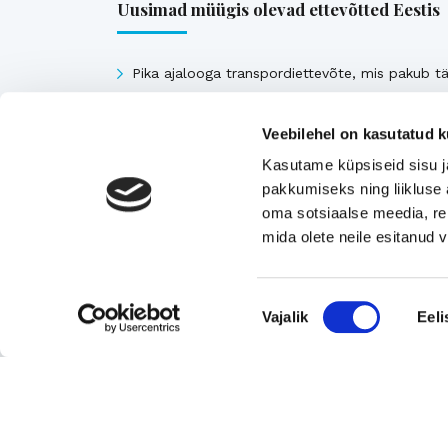
Uusimad müügis olevad ettevõtted Eestis
Pika ajalooga transpordiettevõte, mis pakub tä
ja osakoormavedusid Lääne-Euroopa,
Skandinaavia ning Baltikumi suundadel.
Veebilehel on kasutatud k
Viimsi Lihapood – 35 aastat turul olnud kohali
Kasutame küpsiseid sisu j
toidupood
pakkumiseks ning liikluse 
oma sotsiaalse meedia, re
Eesti moebränd, mis pakub kvaliteetseid ja
mida olete neile esitanud
ainulaadseid naisterõivaid.
Tugeva turupositsiooniga 3D printimise ja
seadmetega tegelev ettevõte
Nõusoleku
Vajalik
Eeli
Rahvusvaheliselt tunnustatud metall- ja
valik
tekstiilkompensaatorite projekteerija ja tootja.
Vaata kõiki