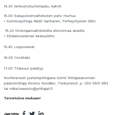
14.30 Verkostoitumistauko, kahvit
15.00 Sukupolvenvaihdosten pato murtuu
• toimitusjohtaja Matti Vanhanen, Perheyritysten liitto
15.20 Omistajanvaihdoksilla elinvoimaa alueille
• Elinkeinoelämän keskusliitto
15.40 Loppusanat
16.00 Cocktails
17.00 Tilaisuus päättyy
Konferenssin puheenjohtajana toimii Yrittäjäsanomien
päätoimittaja Kimmo Koivikko.
Tiedustelut: p. 050 5501 993
tai mika.haavisto@yrittajat.fi
Tervetuloa mukaan!
Jaga lehte: