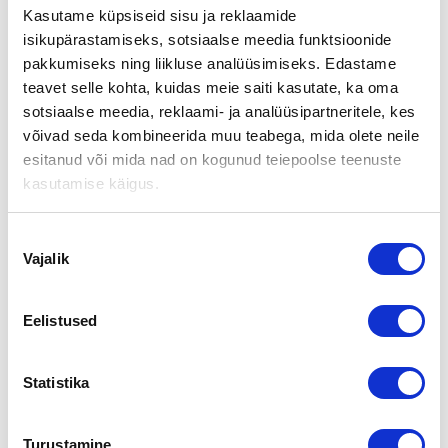
Kasutame küpsiseid sisu ja reklaamide
Tilaisuuden kantavana teemana on kohtaaminen — ostajan ja
isikupärastamiseks, sotsiaalse meedia funktsioonide
myyjän välillä sekä luopujan ja jatkajan välillä. Tilaisuudessa
julkistetaan myös omistajanvaihdosteemaa valottava uusi
pakkumiseks ning liikluse analüüsimiseks. Edastame
tutkimus sekä palkitaan Vuoden omistajanvaihdosasiantuntija
teavet selle kohta, kuidas meie saiti kasutate, ka oma
2014.
sotsiaalse meedia, reklaami- ja analüüsipartneritele, kes
võivad seda kombineerida muu teabega, mida olete neile
ILMOITTAUTUMINEN ON PÄÄTTYNYT
esitanud või mida nad on kogunud teiepoolse teenuste
Ilmoittautuminen päättyy 31.10.2014. Tilaisuus on maksuton.
kasutamise käigus.
Ohjelma
Nõusoleku
09.30 Ilmoittautuminen ja kahvit
Vajalik
valik
10.00 Tilaisuuden avaus
• Suomen Yrittäjien varatoimitusjohtaja Anssi Kujala
Eelistused
10.15 Omistajanvaihdokset osana elinkeinoelämän kehittämistä
• kansliapäällikkö Erkki Virtanen,työ- ja elinkeinoministeriö
Statistika
10.45 Muutos, susijengi ja sukupolvenvaihdos
• puheenjohtaja Antti Zitting, Suomen Koripalloliitto
Turustamine