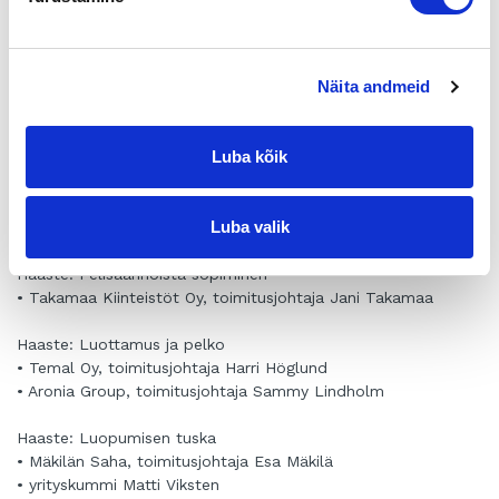
11.15 Omistajanvaihdostutkimuksen tuloksia
• dosentti, KTT Elina Varamäki, Seinäjoen
ammattikorkeakoulu
Näita andmeid
• professori Iiro Jussila, Lappeenrannan teknillinen yliopisto
11.45 Vuoden 2014 omistajanvaidosasiantuntijan
palkitseminen, SOVS
Luba kõik
12.00 Lounas
Luba valik
13.00 Omistajanvaihdosten haasteet
Haaste: Pelisäännöistä sopiminen
• Takamaa Kiinteistöt Oy, toimitusjohtaja Jani Takamaa
Haaste: Luottamus ja pelko
• Temal Oy, toimitusjohtaja Harri Höglund
• Aronia Group, toimitusjohtaja Sammy Lindholm
Haaste: Luopumisen tuska
• Mäkilän Saha, toimitusjohtaja Esa Mäkilä
• yrityskummi Matti Viksten