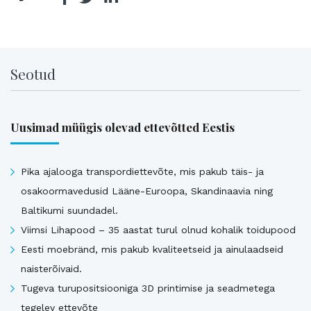
Seotud
Uusimad müügis olevad ettevõtted Eestis
Pika ajalooga transpordiettevõte, mis pakub täis- ja
osakoormavedusid Lääne-Euroopa, Skandinaavia ning
Baltikumi suundadel.
Viimsi Lihapood – 35 aastat turul olnud kohalik toidupood
Eesti moebränd, mis pakub kvaliteetseid ja ainulaadseid
naisterõivaid.
Tugeva turupositsiooniga 3D printimise ja seadmetega
tegelev ettevõte