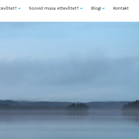
tevõtet?
Soovid müüa ettevõtet?
Blogi
Kontakt