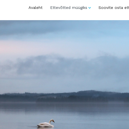
Avaleht
Ettevõtted müügiks
Soovite osta et