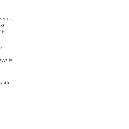
nio HT,
ksi.
ne
ta
.
syys ja
myötä