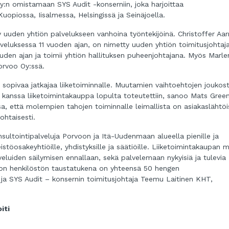
:n omistamaan SYS Audit -konserniin, joka harjoittaa
uopiossa, Iisalmessa, Helsingissä ja Seinäjoella.
 uuden yhtiön palvelukseen vanhoina työntekijöinä. Christoffer Aar
eluksessa 11 vuoden ajan, on nimetty uuden yhtiön toimitusjohtaja
uden ajan ja toimii yhtiön hallituksen puheenjohtajana. Myös Marle
orvoo Oy:ssä.
 sopivaa jatkajaa liiketoiminnalle. Muutamien vaihtoehtojen joukos
a kanssa liiketoimintakauppa lopulta toteutettiin, sanoo Mats Green
a, että molempien tahojen toiminnalle leimallista on asiakaslähtöi
ohtaisesti.
nsultointipalveluja Porvoon ja Itä-Uudenmaan alueella pienille ja
teistöosakeyhtiöille, yhdistyksille ja säätiöille. Liiketoimintakaupan 
luiden säilymisen ennallaan, sekä palvelemaan nykyisiä ja tulevia
voon henkilöstön taustatukena on yhteensä 50 hengen
 ja SYS Audit – konsernin toimitusjohtaja Teemu Laitinen KHT,
iti