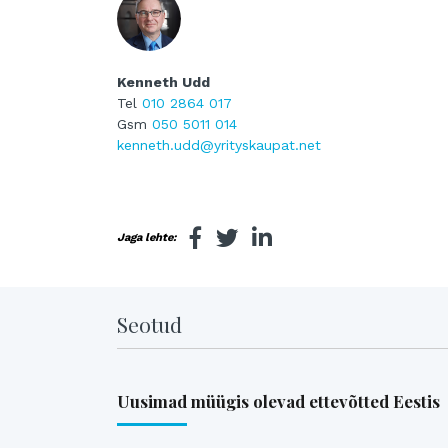
Kenneth Udd
Tel
010 2864 017
Gsm
050 5011 014
kenneth.udd@yrityskaupat.net
Jaga lehte:
Seotud
Uusimad müügis olevad ettevõtted Eestis