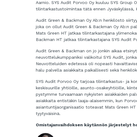
Aarnio. SYS Audit Porvoo Oy kuuluu SYS Group Oy
tilintarkastustoimintaa tätä ennen Jyväskylässä, K
Audit Green & Backman Oy Ab:n henkilöstö siirtyy
joka on ollut Audit Green & Backman Oy Ab:n palv
Mats Green HT jatkaa tilintarkastajana ylimenoka
Backman HT jatkaa tilintarkastajana SYS Audit P
Audit Green & Backman on jo jonkin aikaa etsinyt
neuvottelukumppaniksi valikoitui SYS Audit, jonk
Neuvotteluiden edetessä oli nopeasti havaittaviss
halu palvella asiakkaita paikallisesti sekä henkilök
SYS Audit Porvoo Oy tarjoaa tilintarkastus- ja ko
keskisuurille yhtiöille, asunto-osakeyhtiöille, kiin
pystymme turvaamaan nykyisten asiakkaiden palve
asiakkaita entistäkin laaja-alaisemmin, kun Por
asiantuntijaorganisaatio toteavat Mats Green HT
tyytyväisinä.
Omistajanvaihdoksen käytännön järjestelyt ho