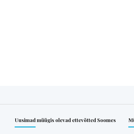
Uusimad müügis olevad ettevõtted Soomes
Mü