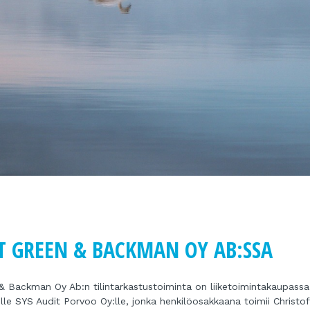
T GREEN & BACKMAN OY AB:SSA
 & Backman Oy Ab:n tilintarkastustoiminta on liiketoimintakaupassa
iölle SYS Audit Porvoo Oy:lle, jonka henkilöosakkaana toimii Christof