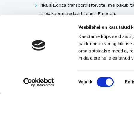
Pika ajalooga transpordiettevõte, mis pakub tä
ja osakoormavedusid Lääne-Euroopa,
Skandinaavia ning Baltikumi suundadel.
Veebilehel on kasutatud k
Viimsi Lihapood – 35 aastat turul olnud kohali
Kasutame küpsiseid sisu j
toidupood
pakkumiseks ning liikluse 
Eesti moebränd, mis pakub kvaliteetseid ja
oma sotsiaalse meedia, re
ainulaadseid naisterõivaid.
mida olete neile esitanud
Tugeva turupositsiooniga 3D printimise ja
seadmetega tegelev ettevõte
Nõusoleku
Rahvusvaheliselt tunnustatud metall- ja
Vajalik
Eeli
valik
tekstiilkompensaatorite projekteerija ja tootja.
Vaata kõiki