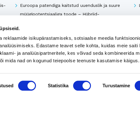
is-
Euroopa patendiga kaitstud uuenduslik ja suure
müügipotentsiaaliga toode – Hübriid-
vihmaveekaevud.
üpsiseid.
k
a reklaamide isikupärastamiseks, sotsiaalse meedia funktsiooni
analüüsimiseks. Edastame teavet selle kohta, kuidas meie saiti 
Vaata kõiki
klaami- ja analüüsipartneritele, kes võivad seda kombineerida 
 või mida nad on kogunud teiepoolse teenuste kasutamise käigus.
stused
Statistika
Turustamine