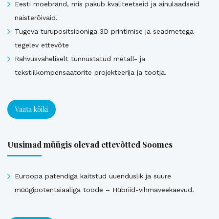
Eesti moebränd, mis pakub kvaliteetseid ja ainulaadseid
naisterõivaid.
Tugeva turupositsiooniga 3D printimise ja seadmetega
tegelev ettevõte
Rahvusvaheliselt tunnustatud metall- ja
tekstiilkompensaatorite projekteerija ja tootja.
Vaata kõiki
Uusimad müügis olevad ettevõtted Soomes
Euroopa patendiga kaitstud uuenduslik ja suure
müügipotentsiaaliga toode – Hübriid-vihmaveekaevud.