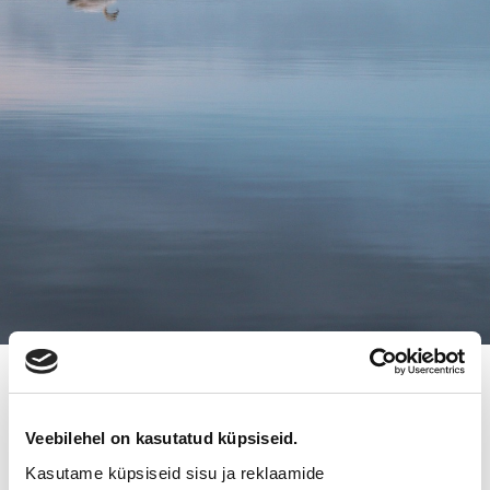
23.8.2018
OMISTAJANVAIHDOS
Veebilehel on kasutatud küpsiseid.
AUTOKORJAAMO VEPSÄLÄINEN
Kasutame küpsiseid sisu ja reklaamide