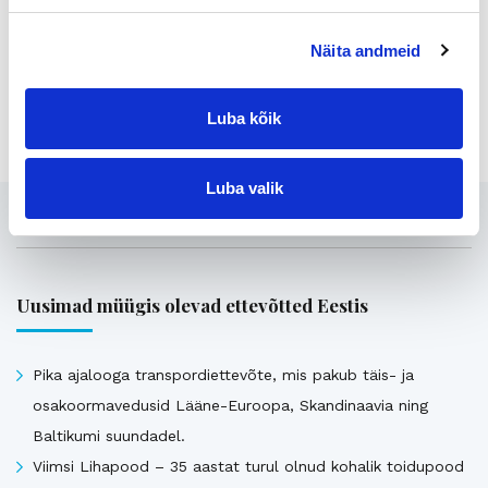
Kaupan välitti Suomen Yrityskaupat Oulu
Näita andmeid
Jaga lehte:
Luba kõik
Luba valik
Seotud
Uusimad müügis olevad ettevõtted Eestis
Pika ajalooga transpordiettevõte, mis pakub täis- ja
osakoormavedusid Lääne-Euroopa, Skandinaavia ning
Baltikumi suundadel.
Viimsi Lihapood – 35 aastat turul olnud kohalik toidupood