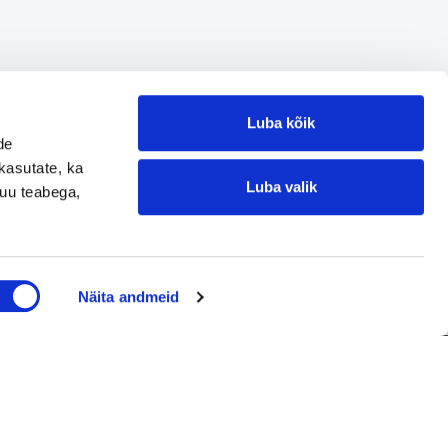
Luba kõik
de
kasutate, ka
Luba valik
muu teabega,
Jätke kontaktisoov
Näita andmeid
Jätke kontaktisoov
Jätke oma telefoninumber või e-posti
aadress ning me võtame teiega ühendust!