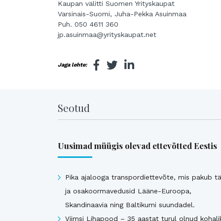
Kaupan välitti Suomen Yrityskaupat
Varsinais-Suomi, Juha-Pekka Asuinmaa
Puh. 050 4611 360
jp.asuinmaa@yrityskaupat.net
Jaga lehte:
Seotud
Uusimad müügis olevad ettevõtted Eestis
Pika ajalooga transpordiettevõte, mis pakub tä
ja osakoormavedusid Lääne-Euroopa,
Skandinaavia ning Baltikumi suundadel.
Viimsi Lihapood – 35 aastat turul olnud kohali