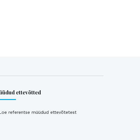
üdud ettevõtted
Loe referentse müüdud ettevõtetest