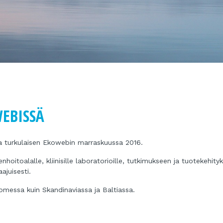
EBISSÄ
a turkulaisen Ekowebin marraskuussa 2016.
oitoalalle, kliinisille laboratorioille, tutkimukseen ja tuotekehity
ajuisesti.
uomessa kuin Skandinaviassa ja Baltiassa.