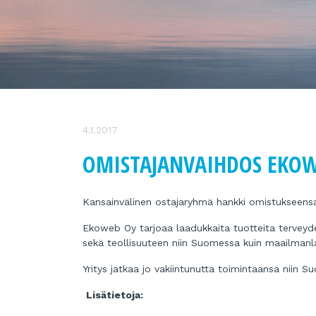
4.1.2017
OMISTAJANVAIHDOS EKOW
Kansainvälinen ostajaryhmä hankki omistukseens
Ekoweb Oy tarjoaa laadukkaita tuotteita terveydenh
sekä teollisuuteen niin Suomessa kuin maailmanla
Yritys jatkaa jo vakiintunutta toimintaansa niin S
Lisätietoja: