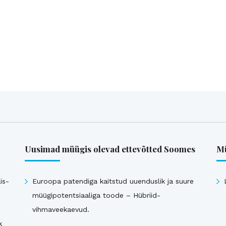
Uusimad müügis olevad ettevõtted Soomes
Mü
is-
Euroopa patendiga kaitstud uuenduslik ja suure
müügipotentsiaaliga toode – Hübriid-
vihmaveekaevud.
k