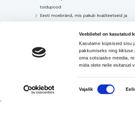
toidupood
Eesti moebränd, mis pakub kvaliteetseid ja
ainulaadseid naisterõivaid.
Tugeva turupositsiooniga 3D printimise ja
Veebilehel on kasutatud k
seadmetega tegelev ettevõte
Kasutame küpsiseid sisu j
Rahvusvaheliselt tunnustatud metall- ja
pakkumiseks ning liikluse 
tekstiilkompensaatorite projekteerija ja tootja.
oma sotsiaalse meedia, re
mida olete neile esitanud
Vaata kõiki
Nõusoleku
Vajalik
Eeli
valik