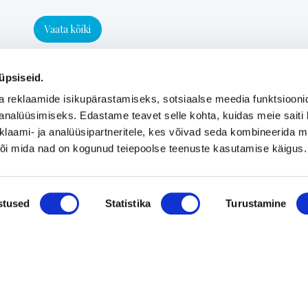
Vaata kõiki
üpsiseid.
a reklaamide isikupärastamiseks, sotsiaalse meedia funktsiooni
analüüsimiseks. Edastame teavet selle kohta, kuidas meie saiti 
klaami- ja analüüsipartneritele, kes võivad seda kombineerida 
 või mida nad on kogunud teiepoolse teenuste kasutamise käigus.
stused
Statistika
Turustamine