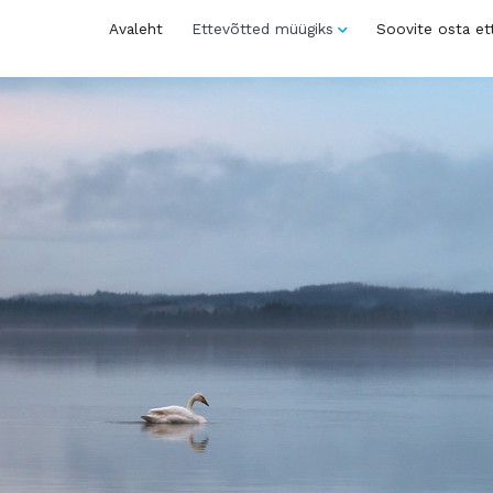
Avaleht
Ettevõtted müügiks
Soovite osta et