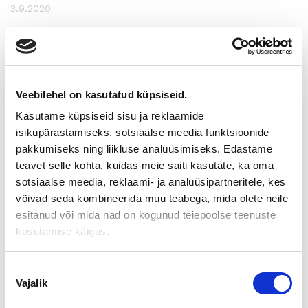
3.9.2020
OMISTAJANVAIHDOS
JATKUVUUDEN TAKAAJANA –
WEBINAARI 21.10.2020
Veebilehel on kasutatud küpsiseid.
Kasutame küpsiseid sisu ja reklaamide
Liiketoiminnan siirtäminen yrityskaupan,
isikupärastamiseks, sotsiaalse meedia funktsioonide
sukupolvenvaihdoksen tai yrityksen muun omistajan
pakkumiseks ning liikluse analüüsimiseks. Edastame
vaihdoksen myötä luo yritystoiminnalle mahdollisuuden
teavet selle kohta, kuidas meie saiti kasutate, ka oma
jatkua. Omistajanvaihdoksen onnistunut läpivieminen
sotsiaalse meedia, reklaami- ja analüüsipartneritele, kes
edellyttää hyvää ja pitkäjänteistä valmistautumista.
võivad seda kombineerida muu teabega, mida olete neile
Webinaarissa kuulemme, millainen yritys on houkutteleva
esitanud või mida nad on kogunud teiepoolse teenuste
ostokohde ja millaisiin asioihin ostajat tänä päivänä
kasutamise käigus.
kiinnittävät huomiota. Kuulemme myös miltä
omistajanvaihdoksen eri muodot näyttävät myyjän
Nõusoleku
näkökulmasta, miten omistajanvaihdos toteutetaan
Vajalik
valik
verotehokkaasti sekä millaista tukea omistajanvaihdosta
harkitseville on tarjolla.