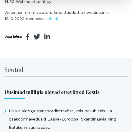
14.30 Webinaari päättyy
Webinaari on maksuton. Ilmoittauduthan webinaariin
19.10.2020 mennessä
täällä
Jaga lehte:
Seotud
Uusimad müügis olevad ettevõtted Eestis
Pika ajalooga transpordiettevõte, mis pakub täis- ja
osakoormavedusid Lääne-Euroopa, Skandinaavia ning
Baltikumi suundadel.