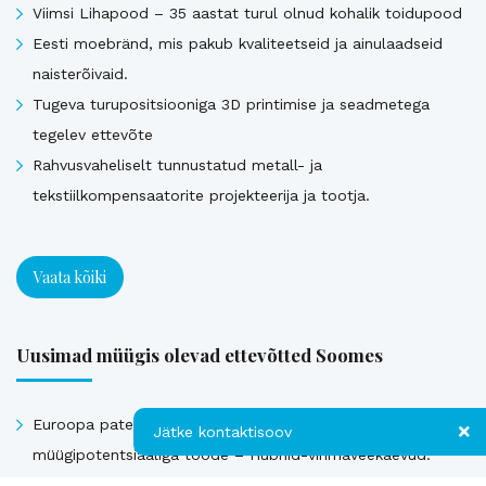
Viimsi Lihapood – 35 aastat turul olnud kohalik toidupood
Eesti moebränd, mis pakub kvaliteetseid ja ainulaadseid
naisterõivaid.
Tugeva turupositsiooniga 3D printimise ja seadmetega
tegelev ettevõte
Rahvusvaheliselt tunnustatud metall- ja
tekstiilkompensaatorite projekteerija ja tootja.
Vaata kõiki
Uusimad müügis olevad ettevõtted Soomes
Euroopa patendiga kaitstud uuenduslik ja suure
Jätke kontaktisoov
müügipotentsiaaliga toode – Hübriid-vihmaveekaevud.