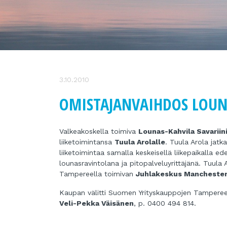
3.10.2010
OMISTAJANVAIHDOS LOUNA
Valkeakoskella toimiva
Lounas-Kahvila Savariin
liiketoimintansa
Tuula Arolalle
. Tuula Arola jatk
liiketoimintaa samalla keskeisellä liikepaikalla ed
lounasravintolana ja pitopalveluyrittäjänä. Tuula
Tampereella toimivan
Juhlakeskus Manchester
Kaupan välitti Suomen Yrityskauppojen Tampereen
Veli-Pekka Väisänen
, p. 0400 494 814.