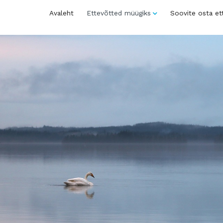
Avaleht
Ettevõtted müügiks
Soovite osta et