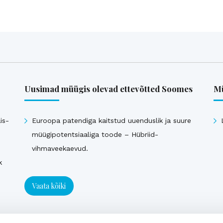
Uusimad müügis olevad ettevõtted Soomes
Mü
is-
Euroopa patendiga kaitstud uuenduslik ja suure
müügipotentsiaaliga toode – Hübriid-
vihmaveekaevud.
k
Vaata kõiki