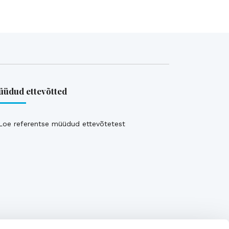
üdud ettevõtted
Loe referentse müüdud ettevõtetest