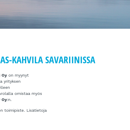
S-KAHVILA SAVARIINISSA
i Oy
on myynyt
aa yrityksen
elleen
 Arolalla omistaa myös
 Oy
:n.
 toimipiste. Lisätietoja