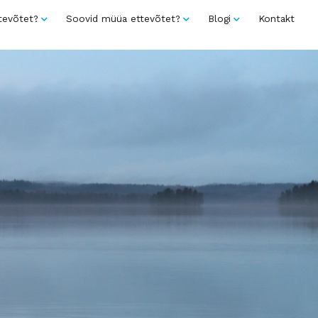
tevõtet?
Soovid müüa ettevõtet?
Blogi
Kontakt