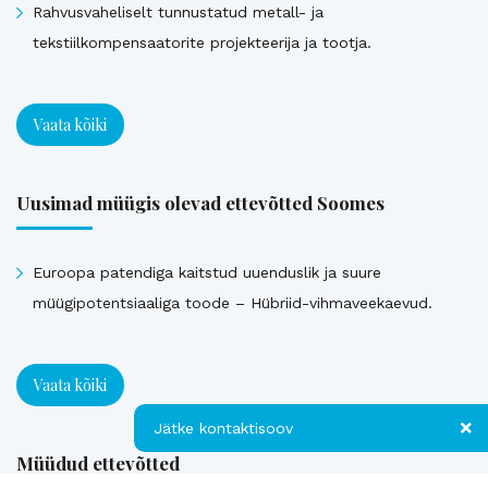
Rahvusvaheliselt tunnustatud metall- ja
tekstiilkompensaatorite projekteerija ja tootja.
Vaata kõiki
Uusimad müügis olevad ettevõtted Soomes
Euroopa patendiga kaitstud uuenduslik ja suure
müügipotentsiaaliga toode – Hübriid-vihmaveekaevud.
Vaata kõiki
Jätke kontaktisoov
Müüdud ettevõtted