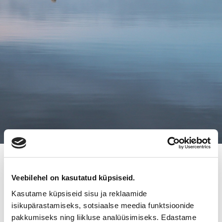
11.1.2016
Veebilehel on kasutatud küpsiseid.
OMISTAJANVAIHDOS: MITEN
Kasutame küpsiseid sisu ja reklaamide
ONNISTUT YRITYSKAUPASSA?
isikupärastamiseks, sotsiaalse meedia funktsioonide
pakkumiseks ning liikluse analüüsimiseks. Edastame