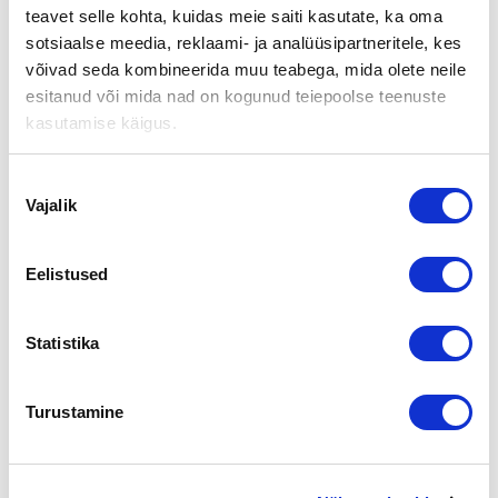
TAPAHTUMA TURUSSA 4.2.2016
teavet selle kohta, kuidas meie saiti kasutate, ka oma
sotsiaalse meedia, reklaami- ja analüüsipartneritele, kes
Aika:
torstai 4.2.2016 kello 17.30 – 20.00
võivad seda kombineerida muu teabega, mida olete neile
Paikka:
Turun Aikuiskoulutuskeskus
esitanud või mida nad on kogunud teiepoolse teenuste
Osoite:
Artukaistentie 13, Turku
kasutamise käigus.
Suomen Yrityskaupat
on mukana Turun Yrittäjien
tapahtumassa Omistajanvaihdos: Miten onnistut
Nõusoleku
yrityskaupassa?
Vajalik
valik
Tilaisuudessa puhuu mm. toimitusjohtajamme Juha
Rantanen. Tämän lisäksi puheenvuorojen jälkeen järjestetään
Eelistused
paneelikeskustelu jossa kaikki puhujat vastaavat yleisön
kysymyksiin. Jorma Saariketo, Varsinais Suomen-Yrittäjät,
toimii paneelin puheenjohtajana.
Statistika
Ohjelma ja ilmoittautuminen onnistuu
täältä
Turustamine
Tilaisuus on osallistujille maksuton.
Jaga lehte: