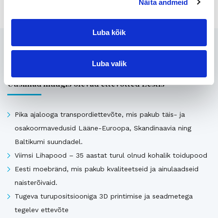
Näita andmeid
Luba kõik
Seotud
Luba valik
Uusimad müügis olevad ettevõtted Eestis
Pika ajalooga transpordiettevõte, mis pakub täis- ja
osakoormavedusid Lääne-Euroopa, Skandinaavia ning
Baltikumi suundadel.
Viimsi Lihapood – 35 aastat turul olnud kohalik toidupood
Eesti moebränd, mis pakub kvaliteetseid ja ainulaadseid
naisterõivaid.
Tugeva turupositsiooniga 3D printimise ja seadmetega
tegelev ettevõte