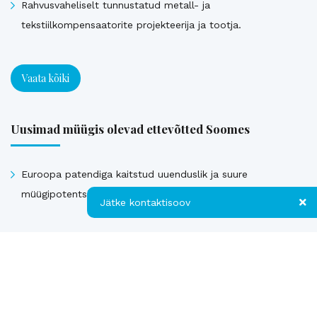
Rahvusvaheliselt tunnustatud metall- ja
tekstiilkompensaatorite projekteerija ja tootja.
Vaata kõiki
Uusimad müügis olevad ettevõtted Soomes
Euroopa patendiga kaitstud uuenduslik ja suure
müügipotentsiaaliga toode – Hübriid-vihmaveekaevud.
Jätke kontaktisoov
Jätke kontaktisoov
Vaata kõiki
Jätke oma telefoninumber või e-posti
aadress ning me võtame teiega ühendust!
Müüdud ettevõtted