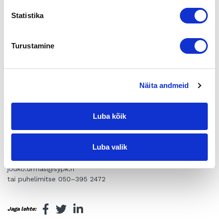
Omistajanvaihdoksen verokysymyksiä
Statistika
Professori Jaakko Ossa
Omistajanvaihdoksen rahoitus
Rahoituspäällikkö Henna Karlsson, Finnvera Oyj
Turustamine
Pankinjohtaja Esa Kärppä, Sampo Pankki Oyj
Miten tästä eteenpäin?
Te-Keskuksen palvelut Projektipäällikkö Nina Jortikka, VS-Te-
Keskus
Näita andmeid
Kehittämiskeskuksen rooli Yritysasiamies Hannu Salminen
Yrittäjän ammattitutkinnot Pia Virtanen, Salon aikuisopisto
Viestin Vaihto- ohjelma Hannu Oivanen, Yrityspalvelu Aboa
Luba kõik
Loppukeskustelu
Tilaisuus on kaikille avoin ja maksuton
Luba valik
Ilmoittautumiset 15.1.mennessä sähköpostilla
jouko.urmas@sypk.fi
tai puhelimitse 050–395 2472
Jaga lehte: