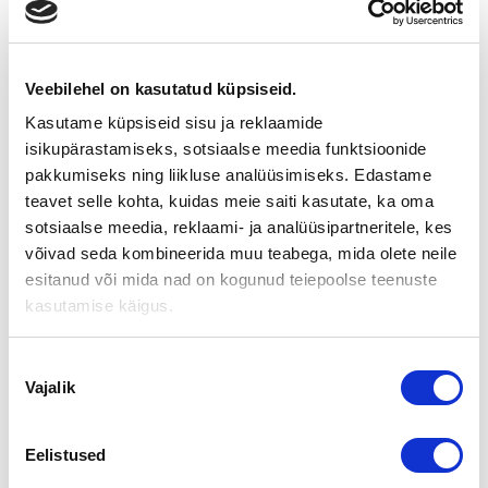
OMISTAJANVAIHDOSILTA
SALOSSA
Veebilehel on kasutatud küpsiseid.
Tervetuloa kuuntelemaan ja keskustelemaan sukupolven- ja
Kasutame küpsiseid sisu ja reklaamide
omistajanvaihdokseen liittyvistä teemoista
isikupärastamiseks, sotsiaalse meedia funktsioonide
YRITYKSEN OMISTAJAVAIHDOSILTAAN
pakkumiseks ning liikluse analüüsimiseks. Edastame
teavet selle kohta, kuidas meie saiti kasutate, ka oma
Torstaina 18.1.2007 klo.17:00 alkaen
sotsiaalse meedia, reklaami- ja analüüsipartneritele, kes
Salon ammattioppilaitos, Venemestarinkatu 35
võivad seda kombineerida muu teabega, mida olete neile
Ohjelma:
esitanud või mida nad on kogunud teiepoolse teenuste
kasutamise käigus.
Tervetuloa Jouko Urmas, Salon Seudun Kehittämiskeskus
Mitä yritys maksaa? Tj. Juha Rantanen, Suomen Yrityskaupat
Nõusoleku
Oy
Vajalik
valik
Omistusjärjestelyjen toteuttamistavat
Varatuomari, KTM Jarkko Ruohola, Asianajotoimisto
Laakso, Lukander & Ruohola Oy
Eelistused
Kahvitauko