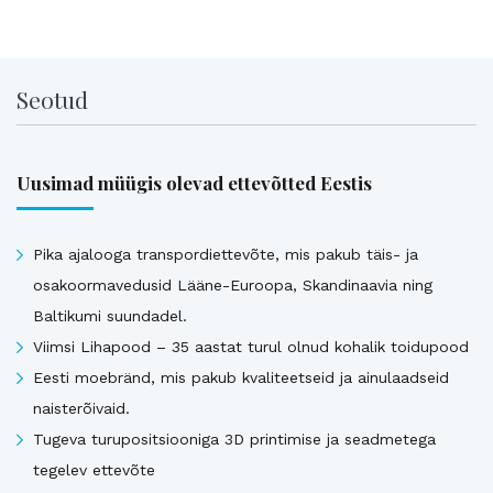
Seotud
Uusimad müügis olevad ettevõtted Eestis
Pika ajalooga transpordiettevõte, mis pakub täis- ja
osakoormavedusid Lääne-Euroopa, Skandinaavia ning
Baltikumi suundadel.
Viimsi Lihapood – 35 aastat turul olnud kohalik toidupood
Eesti moebränd, mis pakub kvaliteetseid ja ainulaadseid
naisterõivaid.
Tugeva turupositsiooniga 3D printimise ja seadmetega
tegelev ettevõte