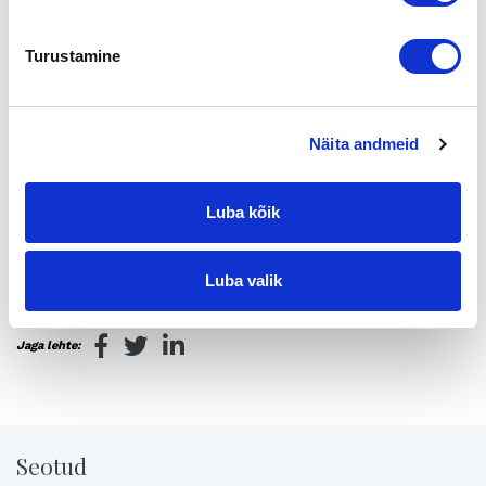
– Pankin näkökulma yrityskauppoihin, tiimipäällikkö,
luottovastuut ja analyysit, Tomi Sandström, OP
Turustamine
– Finnveran keinot rahoitusjärjestelyissä, aluepäällikkö Janne
Koivuniemi, Finnvera Oyj
Kello 20 tilaisuus päättyy
Näita andmeid
Tilaisuuden puheenjohtajana toimii Helsingin seudun
kauppakamarin Vantaan toimiston johtaja Ari Tulensalo.
Luba kõik
Tilaisuus on maksuton.
Ilmoittautumiset viimeistään 8.5.
esa.manttari@vantaanyrittajat.fi
Luba valik
Jaga lehte:
Seotud