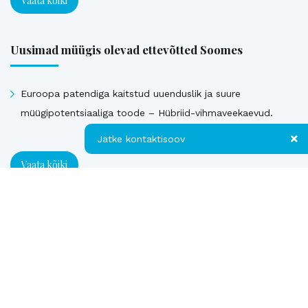
Vaata kõiki
Uusimad müügis olevad ettevõtted Soomes
Euroopa patendiga kaitstud uuenduslik ja suure
müügipotentsiaaliga toode – Hübriid-vihmaveekaevud.
Jätke kontaktisoov
Vaata kõiki
Jätke kontaktisoov
Müüdud ettevõtted
Jätke oma telefoninumber või e-posti
aadress ning me võtame teiega ühendust!
Kontakt
Telefon
Loe referentse müüdud ettevõtetest