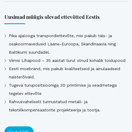
Uusimad müügis olevad ettevõtted Eestis
Pika ajalooga transpordiettevõte, mis pakub täis- ja
osakoormavedusid Lääne-Euroopa, Skandinaavia ning
Baltikumi suundadel.
Viimsi Lihapood – 35 aastat turul olnud kohalik toidupood
Eesti moebränd, mis pakub kvaliteetseid ja ainulaadseid
naisterõivaid.
Tugeva turupositsiooniga 3D printimise ja seadmetega
tegelev ettevõte
Rahvusvaheliselt tunnustatud metall- ja
tekstiilkompensaatorite projekteerija ja tootja.