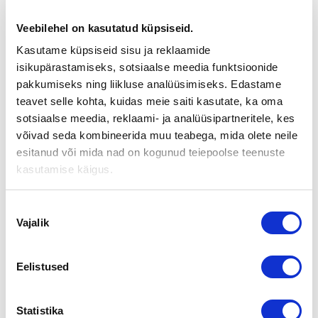
OMISTAJANVAIHDOSILTA
VANTAALLA 15.5.2018
Veebilehel on kasutatud küpsiseid.
Kasutame küpsiseid sisu ja reklaamide
Aika:
tiistai 15.5.2018 kello 17.00 – 20.00
isikupärastamiseks, sotsiaalse meedia funktsioonide
Paikka:
Yrityspalvelukeskus Leija
pakkumiseks ning liikluse analüüsimiseks. Edastame
Osoite:
Elannontie 3, 01510 Vantaa
teavet selle kohta, kuidas meie saiti kasutate, ka oma
sotsiaalse meedia, reklaami- ja analüüsipartneritele, kes
Tervetuloa omistajanvaihdosiltaan!
võivad seda kombineerida muu teabega, mida olete neile
OHJELMA
esitanud või mida nad on kogunud teiepoolse teenuste
kasutamise käigus.
Kello 17
Kahvitarjoilu
Nõusoleku
Kello 17.15
Vajalik
valik
Tilaisuuden avaus, toimitusjohtaja Esa Mänttäri, Vantaan
Yrittäjät
Eelistused
– Yrittäjän kokemuksia omistajanvaihdoksesta, yrittäjä
Johanna Levoniemi, Ravintola Koto
– Yritysten omistajanvaihdokset käytännössä, toimitusjohtaja
Statistika
Juha Rantanen, Suomen Yrityskaupat Oy